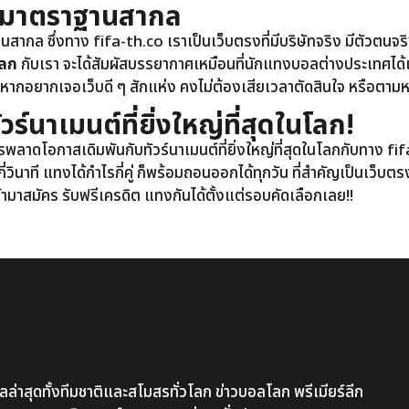
ุด มาตราฐานสากล
านสากล ซึ่งทาง fifa-th.co เราเป็นเว็บตรงที่มีบริษัทจริง มีตัวตน
โลก
กับเรา จะได้สัมผัสบรรยากาศเหมือนที่นักแทงบอลต่างประเทศได้เจอ
ิน หากอยากเจอเว็บดี ๆ สักแห่ง คงไม่ต้องเสียเวลาตัดสินใจ หรือตามหาอ
์นาเมนต์ที่ยิ่งใหญ่ที่สุดในโลก!
พลาดโอกาสเดิมพันกับทัวร์นาเมนต์ที่ยิ่งใหญ่ที่สุดในโลกกับทาง fifa-
กี่วินาที แทงได้กำไรกี่คู่ ก็พร้อมถอนออกได้ทุกวัน ที่สำคัญเป็นเว็
บเข้ามาสมัคร รับฟรีเครดิต แทงกันได้ตั้งแต่รอบคัดเลือกเลย!!
่าสุดทั้งทีมชาติและสโมสรทั่วโลก ข่าวบอลโลก พรีเมียร์ลีก