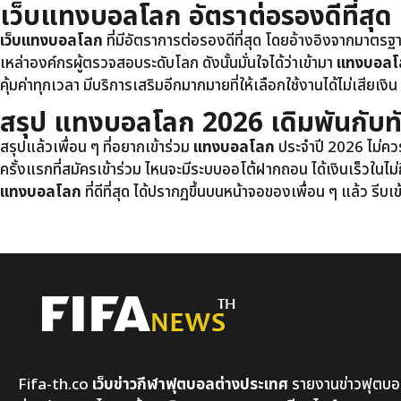
เว็บแทงบอลโลก อัตราต่อรองดีที่ส
เว็บแทงบอลโลก
ที่มีอัตราการต่อรองดีที่สุด โดยอ้างอิงจากมาตรฐ
เหล่าองค์กรผู้ตรวจสอบระดับโลก ดังนั้นมั่นใจได้ว่าเข้ามา
แทงบอล
คุ้มค่าทุกเวลา มีบริการเสริมอีกมากมายที่ให้เลือกใช้งานได้ไม่เสียเง
สรุป แทงบอลโลก 2026 เดิมพันกับทัวร
สรุปแล้วเพื่อน ๆ ที่อยากเข้าร่วม
แทงบอลโลก
ประจำปี 2026 ไม่ควร
ครั้งแรกที่สมัครเข้าร่วม ไหนจะมีระบบออโต้ฝากถอน ได้เงินเร็วในไม่
แทงบอลโลก
ที่ดีที่สุด ได้ปรากฏขึ้นบนหน้าจอของเพื่อน ๆ แล้ว รี
Fifa-th.co
เว็บข่าวกีฬาฟุตบอลต่างประเทศ
รายงานข่าวฟุตบอลล