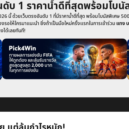
บ 1 ราคาน้ำดีที่สุดพร้อมโบนั
026 นี้ ด้วยเว็บตรงอันดับ 1 ที่มีราคาน้ำดีที่สุด พร้อมโบนัสพิเศษ 500
องรอให้ใครมาแนะนำ ยิ่งถ้าเป็นมือใหม่ครั้งแรกในการเข้าร่วม
แทง บ
งได้เลยทันที!
 แต่ลุ้นกำไรหนัก!