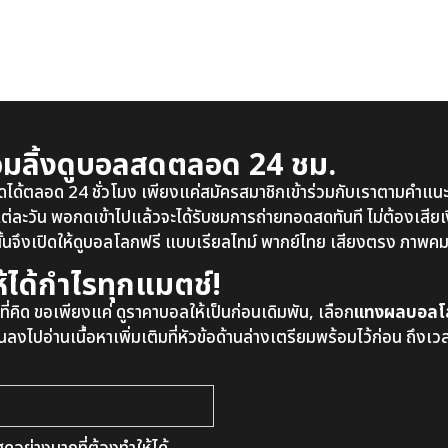
อมลิ้งดูบอลสดตลอด 24 ชม.
สดได้ตลอด 24 ชั่วโมง เพียงแค่สมัครสมาชิกเข้าร่วมกับเราตามคำแนะ
แต่ละวัน พอกดเข้าไปแล้วจะได้รับชมการถ่ายทอดสดทันที ไม่ต้องเสียเ
งนั้นจึงเปิดให้ดูบอลโลกฟรี แบบเรียลไทม์ พากย์ไทย เสียงตรง ภาพคมชั
้ได้กำไรทุกแมตช์!
่คิด ขอเพียงแค่ ดูราคาบอลให้เป็นก่อนเดิมพัน, เลือก
แทงผลบอลโ
ไปอ่านเนื้อหาเพิ่มเติมที่หัวข้อด้านล่างเตรียมพร้อมไว้ก่อน ถึงเวลาก