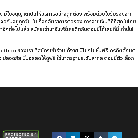
จริง มีใบอนุญาตเปิดให้บริการอย่างถูกต้อง พร้อมด้วยใบรับรองจาก
กันอยู่ทุกวัน ในเรื่องอัตราการต่อรอง การจ่ายเงินที่ดีที่สุดในไทย
ีกต่อไปแล้ว สมัครเข้ามารับฟรีเครดิตกันตอนนี้ได้เลยที่นี่เท่านั้น!
th.co ของเรา ที่สมัครเข้าร่วมได้ง่าย มีโปรโมชั่นฟรีเครดิตตั้งแต่
บตรง ปลอดภัย มีบอลสดให้ดูฟรี ใช้มาตรฐานระดับสากล ตอนนี้ตัวเลือก