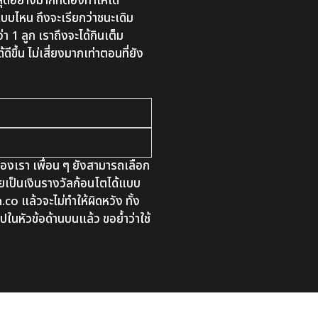
สุดอย่างมากที่ต้องทำให้ได้
แบบไหน ถึงจะเรียกว่าชนะเดิม
า 1 ลูก เราถึงจะได้กินเต็ม
ด้ดีขึ้น ไม่เสี่ยงมากเท่าตอนที่ยัง
์ของเรา เพื่อน ๆ ยังสามารถเลือก
ยเป็นเงินรางวัลก้อนโตได้แบบ
h.co แล้วจะไม่ทำให้ผิดหวัง ทั้ง
ปในหัวข้อด้านบนแล้ว ขอย้ำว่าใช้