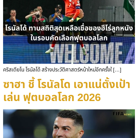
คริสเตียโน โรนัลโด้ สร้างประวัติศาสตร์หน้าใหม่อีกครั้งใ […]
ซาฮา ชี้ โรนัลโด เอาแน่ตั้งเป้า
เล่น ฟุตบอลโลก 2026