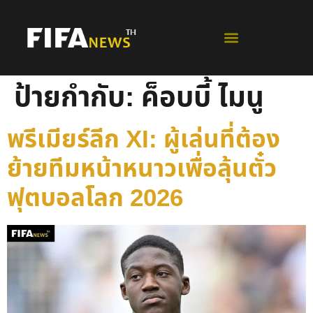
ฟุตบอลโลกรอบคัดเลือก
ป้ายกำกับ:
ค็อบบี้ ไมนู
พรีเมียร์ลีก XI: ผู้เล่นที่ต้อง
ย้ายทีมหน้าหนาวเพื่อลุ้นตั๋ว
ฟุตบอลโลก 2026