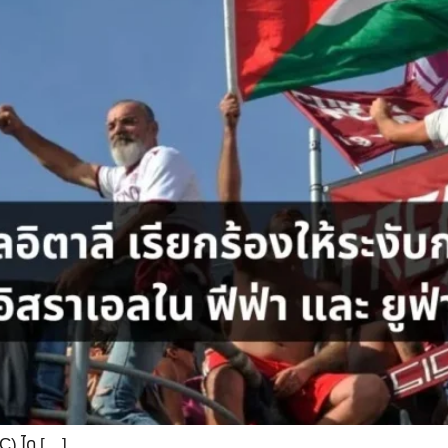
AC) ได […]