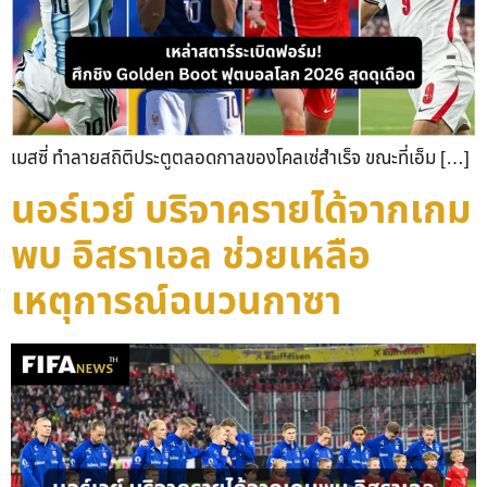
เมสซี่ ทำลายสถิติประตูตลอดกาลของโคลเซ่สำเร็จ ขณะที่เอ็ม […]
นอร์เวย์ บริจาครายได้จากเกม
พบ อิสราเอล ช่วยเหลือ
เหตุการณ์ฉนวนกาซา