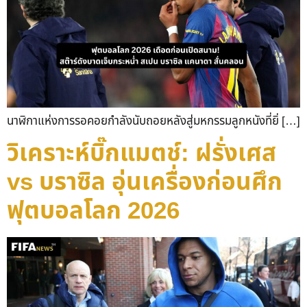
นาฬิกาแห่งการรอคอยกำลังนับถอยหลังสู่มหกรรมลูกหนังที่ยิ่ […]
วิเคราะห์บิ๊กแมตช์: ฝรั่งเศส
vs บราซิล อุ่นเครื่องก่อนศึก
ฟุตบอลโลก 2026