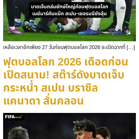
เหลือเวลาอีกเพียง 27 วันก่อนฟุตบอลโลก 2026 จะเปิดฉากที่ […]
ฟุตบอลโลก 2026 เดือดก่อน
เปิดสนาม! สต๊าร์ดังบาดเจ็บ
กระหน่ำ สเปน บราซิล
แคนาดา สั่นคลอน