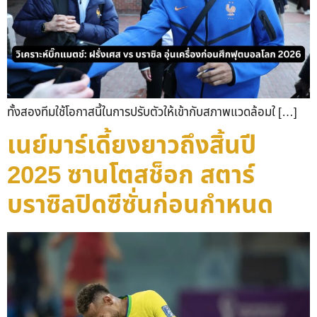
ทั้งสองทีมใช้โอกาสนี้ในการปรับตัวให้เข้ากับสภาพแวดล้อมใ […]
เนย์มาร์เดี้ยงยาวถึงสิ้นปี
2025 ซานโตสช็อก สตาร์
บราซิลปิดซีซั่นก่อนกำหนด