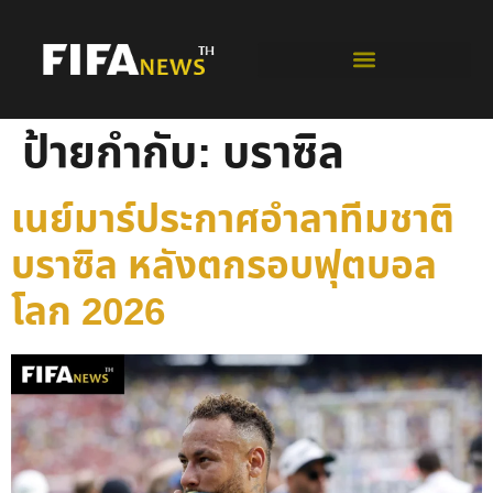
ฟุตบอลโลกรอบคัดเลือก
ป้ายกำกับ:
บราซิล
เนย์มาร์ประกาศอำลาทีมชาติ
บราซิล หลังตกรอบฟุตบอล
โลก 2026