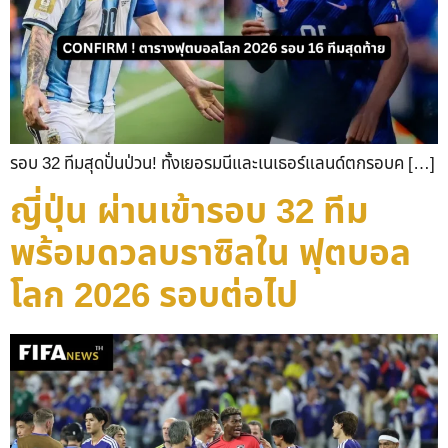
รอบ 32 ทีมสุดปั่นป่วน! ทั้งเยอรมนีและเนเธอร์แลนด์ตกรอบค […]
ญี่ปุ่น ผ่านเข้ารอบ 32 ทีม
พร้อมดวลบราซิลใน ฟุตบอล
โลก 2026 รอบต่อไป