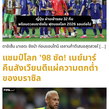
ดาอิเซ็น มาเอดะ ยิงนำ ก่อนแอนโทนี เอลานก้าตีเสมอสุดสวยใ […]
แชมป์โลก ’98 ซัด! เนย์มาร์
คืนสังเวียนตีแผ่ความตกต่ำ
ของบราซิล