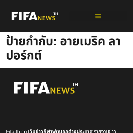
ฟุตบอลโลกรอบคัดเลือก
ป้ายกำกับ:
อายเมริค ลา
ปอร์กต์
Fifa-th.co
เว็บข่าวกีฬาฟุตบอลต่างประเทศ
รายงานข่าว