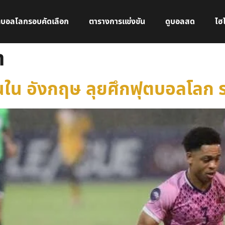
ตบอลโลกรอบคัดเลือก
ตารางการแข่งขัน
ดูบอลสด
ไฮ
า
เล่นใน อังกฤษ ลุยศึกฟุตบอลโลก