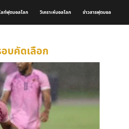
ไลท์ฟุตบอลโลก
วิเคราะห์บอลโลก
ข่าวสารฟุตบอล
 รอบคัดเลือก