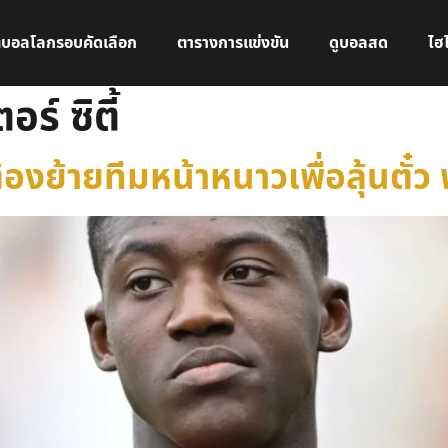
ตบอลโลกรอบคัดเลือก
ตารางการแข่งขัน
ดูบอลสด
ไฮ
ร์ ซิตี้
ที่ต้องย้ายทีมหน้าหนาวเพื่อลุ้นต