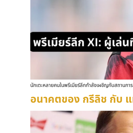
นักเตะหลายคนในพรีเมียร์ลีกกำลังเผชิญกับสถานการณ
อนาคตของ กรีลิช กับ แม