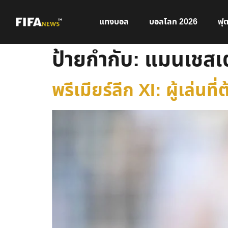
แทงบอล
บอลโลก 2026
ฟุ
ป้ายกำกับ:
แมนเชสเตอ
พรีเมียร์ลีก XI: ผู้เล่น