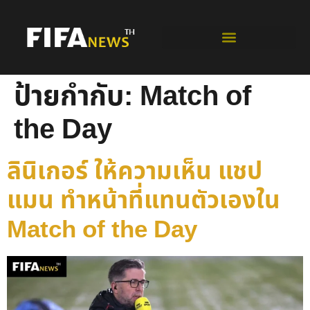
ฟุตบอลโลกรอบคัดเลือก
ป้ายกำกับ:
Match of
the Day
ลินิเกอร์ ให้ความเห็น แชป
แมน ทำหน้าที่แทนตัวเองใน
Match of the Day