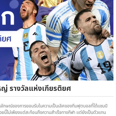
หญ่ รางวัลแห่งเกียรติยศ
็นสัญลักษณ์ของการยอมรับในความเป็นเลิศของทีมฟุตบอลที่ได้แชมป์
ยนี้ไม่เพียงแต่สะท้อนถึงความสำเร็จทางกีฬา แต่ยังเป็นตัวแทน