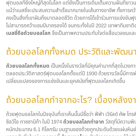
ฟุตบอลที่ยิ่งใหญ่ที่สุดในโลก แต่ยังเป็นการเติมเต็มความฝันที่
แม้ว่าเมสซี่จะประสบความสำเร็จมากมายในเส้นทางอาชีพ ทั้งการค
คงเป็นสิ่งที่เขาฝันถึงมาตลอดชีวิต ด้วยการได้เข้าร่วมการแข่งขันฟ
ไม่สามารถคว้าแชมป์มาครองได้ จนกระทั่งในปี 2022 เขาพาทีมชาติอา
เมสซี่ถือถ้วยบอลโลก
จึงเป็นภาพความประทับใจต่อสื่อมวลชนแล
ถ้วยบอลโลกทั้งหมด ประวัติและพัฒน
ถ้วยบอลโลกทั้งหมด
เป็นหนึ่งในรางวัลที่มีคุณค่ามากที่สุดใน
ตลอดประวัติศาสตร์ฟุตบอลโลกตั้งแต่ปี 1930 ถ้วยรางวัลนี้มีกา
เปลี่ยนแปลงของการแข่งขันและยุคสมัยที่ฟุตบอลโลกเกิดขึ้น
ถ้วยบอลโลกทำจากอะไร? เบื้องหลังงาน
ถ้วยฟุตบอลโลกในปัจจุบันที่เราเห็นนั้นมีชื่อว่า ฟีฟ่า เวิร์ลด์ คั
ซิลวิโอ กาซซานิก้า ในปี 1974
ถ้วยบอลโลกทำจาก
วัสดุที่มีความ
หนักประมาณ 6.1 กิโลกรัม บนฐานของถ้วยถูกประดับด้วยแผ่นหินอ่อนเ