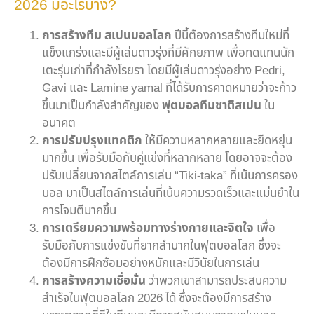
2026 มีอะไรบ้าง?
การสร้างทีม
สเปนบอลโลก
ปีนี้ต้องการสร้างทีมใหม่ที่
แข็งแกร่งและมีผู้เล่นดาวรุ่งที่มีศักยภาพ เพื่อทดแทนนัก
เตะรุ่นเก่าที่กำลังโรยรา โดยมีผู้เล่นดาวรุ่งอย่าง Pedri,
Gavi และ Lamine yamal ที่ได้รับการคาดหมายว่าจะก้าว
ขึ้นมาเป็นกำลังสำคัญของ
ฟุตบอลทีมชาติสเปน
ใน
อนาคต
การปรับปรุงแทคติก
ให้มีความหลากหลายและยืดหยุ่น
มากขึ้น เพื่อรับมือกับคู่แข่งที่หลากหลาย โดยอาจจะต้อง
ปรับเปลี่ยนจากสไตล์การเล่น “Tiki-taka” ที่เน้นการครอง
บอล มาเป็นสไตล์การเล่นที่เน้นความรวดเร็วและแม่นยำใน
การโจมตีมากขึ้น
การเตรียมความพร้อมทางร่างกายและจิตใจ
เพื่อ
รับมือกับการแข่งขันที่ยากลำบากในฟุตบอลโลก ซึ่งจะ
ต้องมีการฝึกซ้อมอย่างหนักและมีวินัยในการเล่น
การสร้างความเชื่อมั่น
ว่าพวกเขาสามารถประสบความ
สำเร็จในฟุตบอลโลก 2026 ได้ ซึ่งจะต้องมีการสร้าง