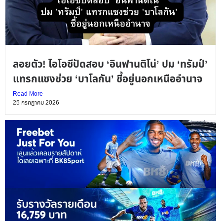
ลอยตัว! ไอโอซีปัดสอบ ‘อินฟานติโน่’ ปม ‘ทรัมป์’
แทรกแซงช่วย ‘บาโลกัน’ ชี้อยู่นอกเหนืออำนาจ
Read More
25 กรกฎาคม 2026