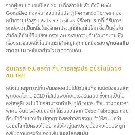
จากผู้เล่นชุดแชมป์โลก 2010 ที่กล่าวไปแล้ว ยังมี Raúl
González กองหน้าจอมถล่มประตู Fernando Torres กอง
หน้าความเร็วสูง และ Iker Casillas ผู้รักษาประตูที่ได้รับการ
ยกย่องว่าเป็นหนึ่งในผู้รักษาประตูที่ดีที่สุดในโลก ซึ่งเป็นผู้เล่น
สำคัญที่ทำให้ทีมแข็งแกร่งและประสบความสำเร็จมากมาย ซึ่ง
เรื่องราวของหนึ่งในนักเตะที่สำคัญที่สุดคนหนึ่งของ
ฟุตบอลทีม
ชาติสเปน
จะเป็นอย่างไร มาติดตามกัน
อันเดรส อิเนียสต้า กับการถลุงประตูชัยในนัดชิง
ชนะเลิศ
หนึ่งในเหตุการณ์ที่แฟนบอลสเปนไม่มีวันลืมคือ ในนัดชิงชนะเลิศ
ฟุตบอลโลกปี 2010 ที่สเปนพบกับเนเธอร์แลนด์ ซึ่งเกมเป็นไป
อย่างสูสีและไม่มีใครสามารถทำประตูได้ จนกระทั่งในช่วงต่อเวลา
พิเศษ อันเดรส อิเนียสต้า ได้รับบอลจาก Cesc Fàbregas ก่อน
ที่จะซัดด้วยขวาเข้าไปตุงตาข่ายอย่างสวยงาม ทำให้สเปนคว้า
แชมป์โลกไปครองได้อย่างยิ่งใหญ่และประตูนี้ยังคงเป็นประตูที่
อยู่ในความทรงจำของแฟน
บอลโลกสเปน