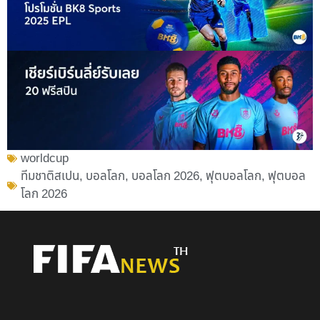
worldcup
ทีมชาติสเปน
,
บอลโลก
,
บอลโลก 2026
,
ฟุตบอลโลก
,
ฟุตบอล
โลก 2026