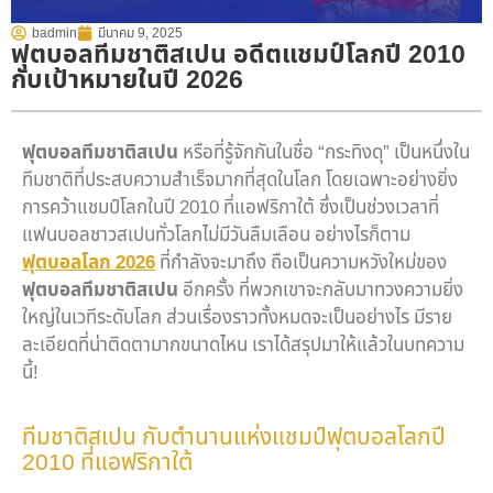
badmin
มีนาคม 9, 2025
ฟุตบอลทีมชาติสเปน อดีตแชมป์โลกปี 2010
กับเป้าหมายในปี 2026
ฟุตบอลทีมชาติสเปน
หรือที่รู้จักกันในชื่อ “กระทิงดุ” เป็นหนึ่งใน
ทีมชาติที่ประสบความสำเร็จมากที่สุดในโลก โดยเฉพาะอย่างยิ่ง
การคว้าแชมป์โลกในปี 2010 ที่แอฟริกาใต้ ซึ่งเป็นช่วงเวลาที่
แฟนบอลชาวสเปนทั่วโลกไม่มีวันลืมเลือน อย่างไรก็ตาม
ฟุตบอลโลก
2026
ที่กำลังจะมาถึง ถือเป็นความหวังใหม่ของ
ฟุตบอลทีมชาติสเปน
อีกครั้ง ที่พวกเขาจะกลับมาทวงความยิ่ง
ใหญ่ในเวทีระดับโลก ส่วนเรื่องราวทั้งหมดจะเป็นอย่างไร มีราย
ละเอียดที่น่าติดตามากขนาดไหน เราได้สรุปมาให้แล้วในบทความ
นี้!
ทีมชาติสเปน กับตำนานแห่งแชมป์ฟุตบอลโลกปี
2010 ที่แอฟริกาใต้