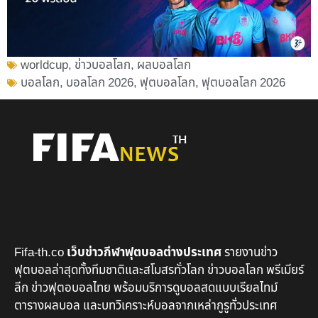
worldcup
,
ข่าวบอลโลก
,
ผลบอลโลก
บอลโลก
,
บอลโลก 2026
,
ฟุตบอลโลก
,
ฟุตบอลโลก 2026
Fifa-th.co
เว็บข่าวกีฬาฟุตบอลต่างประเทศ
รายงานข่าว
ฟุตบอลล่าสุดทั้งทีมชาติและสโมสรทั่วโลก ข่าวบอลโลก พรีเมียร์
ลีก ข่าวฟุตอบอลไทย พร้อมบริการดูบอลสดแบบเรียลไทม์
ตารางผลบอล และบทวิเคราะห์บอลจากเหล่ากูรูทั่วประเทศ