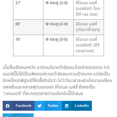
17′
⚽️
ประตู (1-0)
ลิโอเนล เมสซี่
(แอสซิสต์: ร็อด
ริโก้ เดอ ปอล)
60′
⚽️
ประตู (2-0)
ลิโอเนล เมสซี่
(เท้าขวาซ้ำจ่อๆ)
76′
⚽️
ประตู (3-0)
ลิโอเนล เมสซี่
(แอสซิสต์: นิโก้
กอนซาเลซ)
เมื่อสิ้นเสียงนกหวีด อาร์เจนตินาคว้าชัยชนะไปอย่างสวยงาม 3-0
แมตช์นี้ไม่ได้เป็นเพียงแค่การคว้าชัยชนะตามเป้าหมาย แต่ยังเป็น
อีกหนึ่งบทพิสูจน์ที่ลึกซึ้งกินใจว่า ไม่ว่าวันเวลาจะผ่านไปนานแค่ไหน
แพสชั่นและคลาสฟุตบอลของ ลิโอเนล เมสซี่ ยังคงเป็น
“เวทมนตร์” ที่สะกดทุกสายตาบนโลกใบนี้ได้เสมอ
Facebook
Twitter
LinkedIn