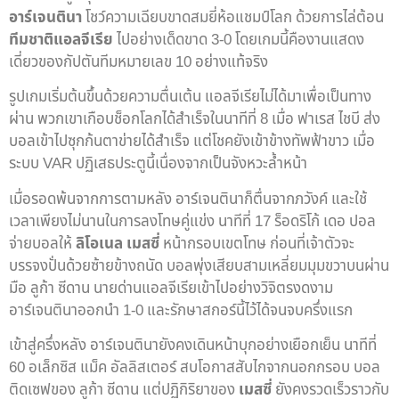
อาร์เจนตินา
โชว์ความเฉียบขาดสมยี่ห้อแชมป์โลก ด้วยการไล่ต้อน
ทีมชาติแอลจีเรีย
ไปอย่างเด็ดขาด 3-0 โดยเกมนี้คืองานแสดง
เดี่ยวของกัปตันทีมหมายเลข 10 อย่างแท้จริง
รูปเกมเริ่มต้นขึ้นด้วยความตื่นเต้น แอลจีเรียไม่ได้มาเพื่อเป็นทาง
ผ่าน พวกเขาเกือบช็อกโลกได้สำเร็จในนาทีที่ 8 เมื่อ ฟาเรส ไชบี ส่ง
บอลเข้าไปซุกก้นตาข่ายได้สำเร็จ แต่โชคยังเข้าข้างทัพฟ้าขาว เมื่อ
ระบบ VAR ปฏิเสธประตูนี้เนื่องจากเป็นจังหวะล้ำหน้า
เมื่อรอดพ้นจากการตามหลัง อาร์เจนตินาก็ตื่นจากภวังค์ และใช้
เวลาเพียงไม่นานในการลงโทษคู่แข่ง นาทีที่ 17 ร็อดริโก้ เดอ ปอล
จ่ายบอลให้
ลิโอเนล เมสซี่
หน้ากรอบเขตโทษ ก่อนที่เจ้าตัวจะ
บรรจงปั่นด้วยซ้ายข้างถนัด บอลพุ่งเสียบสามเหลี่ยมมุมขวาบนผ่าน
มือ ลูก้า ซีดาน นายด่านแอลจีเรียเข้าไปอย่างวิจิตรงดงาม
อาร์เจนตินาออกนำ 1-0 และรักษาสกอร์นี้ไว้ได้จนจบครึ่งแรก
เข้าสู่ครึ่งหลัง อาร์เจนตินายังคงเดินหน้าบุกอย่างเยือกเย็น นาทีที่
60 อเล็กซิส แม็ค อัลลิสเตอร์ สบโอกาสสับไกจากนอกกรอบ บอล
ติดเซฟของ ลูก้า ซีดาน แต่ปฏิกิริยาของ
เมสซี่
ยังคงรวดเร็วราวกับ