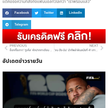
แต่คือข้อความที่ส่งถึงแฟนบอลทั่วโลกว่า “เราพร้อมแล้ว”
Facebook
Twitter
LinkedIn
Telegram
PREVIOUS
NEXT
ช็อกทั้งเกาะ! ‘ทูเคิ่ล’ หักปากกาเซียน ตัดชื่อ ‘โฟเดน-พาลเมอร์’ พ้นทัพอังกฤษลุยบอลโลก 2026
‘ซน ฮึง-มิน’ นำทัพล่าฝันสมัยที่ 4! เกาหลีใต้เปิดโผ 26 ขุนพลลุยบอลโลก 2026 พร้อมเช็กคิวเตะ
อัปเดตข่าวรายวัน