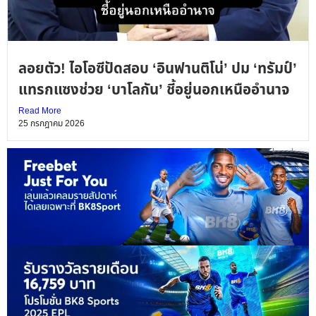
ลอยตัว! ไอโอซีปัดสอบ ‘อินฟานติโน่’ ปม ‘ทรัมป์’
แทรกแซงช่วย ‘บาโลกัน’ ชี้อยู่นอกเหนืออำนาจ
Read More
25 กรกฎาคม 2026