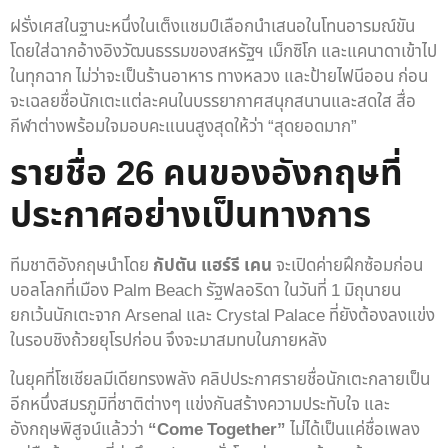
ฝรั่งเศสในฐานะหนึ่งในเต็งแชมป์เลือกนำเสนอในโทนอารมณ์ขัน
โดยใส่ฉากอ้างอิงวัฒนธรรมของสหรัฐฯ เม็กซิโก และแคนาดาเข้าไป
ในทุกฉาก ไม่ว่าจะเป็นร้านอาหาร ทางหลวง และป้ายไฟนีออน ก่อน
จะเฉลยชื่อนักเตะแต่ละคนในบรรยากาศสนุกสนานและสดใส สื่อ
กีฬาต่างพร้อมใจมอบคะแนนสูงสุดให้ว่า “สุดยอดมาก”
รายชื่อ 26 คนของอังกฤษที่
ประกาศอย่างเป็นทางการ
ทีมชาติอังกฤษนำโดย
กัปตัน แฮร์รี เคน
จะเปิดค่ายฝึกซ้อมก่อน
บอลโลกที่เมือง Palm Beach รัฐฟลอริดา ในวันที่ 1 มิถุนายน
ยกเว้นนักเตะจาก Arsenal และ Crystal Palace ที่ยังต้องลงแข่ง
ในรอบชิงถ้วยยุโรปก่อน จึงจะมาสมทบในภายหลัง
ในยุคที่โซเชียลมีเดียทรงพลัง คลิปประกาศรายชื่อนักเตะกลายเป็น
อีกหนึ่งสมรภูมิที่ชาติต่างๆ แข่งกันสร้างความประทับใจ และ
อังกฤษพิสูจน์แล้วว่า
“Come Together”
ไม่ได้เป็นแค่ชื่อเพลง