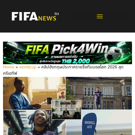
ฟุตบอลโลกรอบคัดเลือก
Home
»
worldcup
»
คลิปอังกฤษประกาศรายชื่อทีมบอลโลก 2026 สุด
ครีเอทีฟ