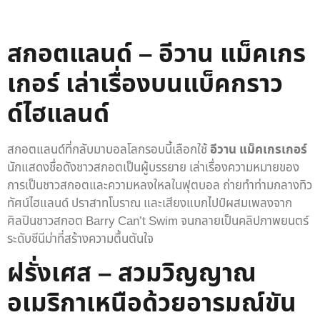
สกอตแลนด์ – อีวาน แม็คเกร
เกอร์ เล่าเรื่องบนแบ็คกราว
ด์ไฮแลนด์
สกอตแลนด์ที่กลับมาบอลโลกรอบนี้เลือกใช้
อีวาน แม็คเกรเกอร์
นักแสดงชื่อดังชาวสกอตเป็นผู้บรรยาย เล่าเรื่องความหมายของ
การเป็นชาวสกอตและความหลงใหลในฟุตบอล ถ่ายทำท่ามกลางทิว
ทัศน์ไฮแลนด์ ปราสาทโบราณ และเสียงแบกไปป์ผสมเพลงจาก
ศิลปินชาวสกอต Barry Can’t Swim จนกลายเป็นคลิปภาพยนตร์
ระดับซีนีม่าที่สร้างความตื้นตันใจ
ฝรั่งเศส – สวมวิญญาณ
อเมริกาเหนือด้วยอารมณ์ขัน