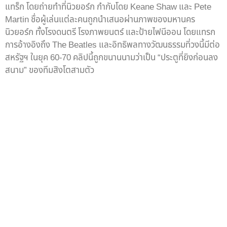
แทร็ก โดยถ่ายทำที่นิวยอร์ก กำกับโดย Keane Shaw และ Pete
Martin ชื่อผู้เล่นแต่ละคนถูกนำเสนอผ่านภาพของมหานคร
นิวยอร์ก ทั้งโรงดนตรี โรงภาพยนตร์ และป้ายไฟนีออน โดยแทรก
การอ้างอิงถึง The Beatles และอิทธิพลทางวัฒนธรรมที่วงนี้มีต่อ
สหรัฐฯ ในยุค 60-70 คลิปนี้ถูกขนานนามว่าเป็น “ประตูที่ยิงก่อนลง
สนาม” ของทีมสิงโตสามตัว