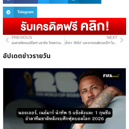
Telegram
PREVIOUS
NEXT
ลมหายใจแชมป์โลก! บราซิล โกงความตายพลิกดับ ญี่ปุ่น 2-1 ทะลุรอบ 16 ทีม
น้ำตา ‘กัคโป’ และอาถรรพ์ดวลเป้า! โมร็อกโก โกงตายเขี่ย เนเธอร์แลนด์ ทะลุรอบ 16 ทีม
อัปเดตข่าวรายวัน