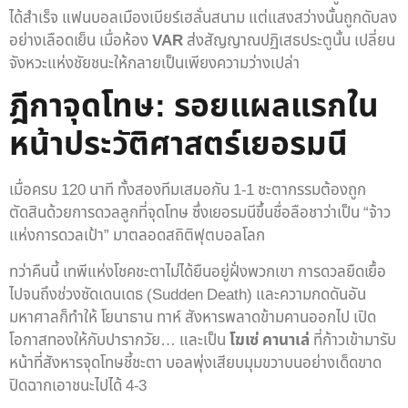
ได้สำเร็จ แฟนบอลเมืองเบียร์เฮลั่นสนาม แต่แสงสว่างนั้นถูกดับลง
อย่างเลือดเย็น เมื่อห้อง
VAR
ส่งสัญญาณปฏิเสธประตูนั้น เปลี่ยน
จังหวะแห่งชัยชนะให้กลายเป็นเพียงความว่างเปล่า
ฎีกาจุดโทษ: รอยแผลแรกใน
หน้าประวัติศาสตร์เยอรมนี
เมื่อครบ 120 นาที ทั้งสองทีมเสมอกัน 1-1 ชะตากรรมต้องถูก
ตัดสินด้วยการดวลลูกที่จุดโทษ ซึ่งเยอรมนีขึ้นชื่อลือชาว่าเป็น “จ้าว
แห่งการดวลเป้า” มาตลอดสถิติฟุตบอลโลก
ทว่าคืนนี้ เทพีแห่งโชคชะตาไม่ได้ยืนอยู่ฝั่งพวกเขา การดวลยืดเยื้อ
ไปจนถึงช่วงซัดเดนเดธ (Sudden Death) และความกดดันอัน
มหาศาลก็ทำให้ โยนาธาน ทาห์ สังหารพลาดข้ามคานออกไป เปิด
โอกาสทองให้กับปารากวัย… และเป็น
โฆเซ่ คานาเล่
ที่ก้าวเข้ามารับ
หน้าที่สังหารจุดโทษชี้ชะตา บอลพุ่งเสียบมุมขวาบนอย่างเด็ดขาด
ปิดฉากเอาชนะไปได้ 4-3