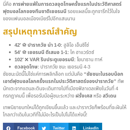
นี่คือ
การพ่ายแพ้ในการดวลจุดโทษครั้งแรกในประวัติศาสตร์
ฟุตบอลโลกของทีมชาติเยอรมนี
รอยแผลนี้จะถูกจารึกไว้ในใจ
ของแฟนบอลเมืองเบียร์ไปอีกแสนนาน
สรุปเหตุการณ์สำคัญ
42′
⚽️
ปารากวัย นำ 1-0:
ฮูลิโอ เอ็นซิโซ่
54′
⚽️
เยอรมนี ตีเสมอ 1-1:
ไค ฮาแวร์ตซ์
102′
❌
VAR ริบประตูเยอรมนี:
โยนาธาน ทาห์
ดวลจุดโทษ:
ปารากวัย ชนะ เยอรมนี 4-3
ชัยชนะนัดนี้ไม่ใช่แค่การพลิกล็อก แต่มันคือ
“ชัยชนะในรอบน็อก
เอาต์ฟุตบอลโลกครั้งแรกในประวัติศาสตร์ของปารากวัย”
ทัพ
นักเตะจากแดนละตินจะเดินทางไปที่เมืองฟิลาเดลเฟียในวันที่ 4
กรกฎาคมนี้ เพื่อรอรับมือผู้ชนะระหว่าง
ฝรั่งเศส
หรือ
สวีเดน
เทพนิยายบทใหม่ได้ถูกเขียนขึ้นแล้ว และปารากวัยก็พร้อมที่จะฝันให้
ไกลกว่าเดิมในเวทีที่ไม่มีอะไรเป็นไปไม่ได้แห่งนี้!
Facebook
Twitter
LinkedIn