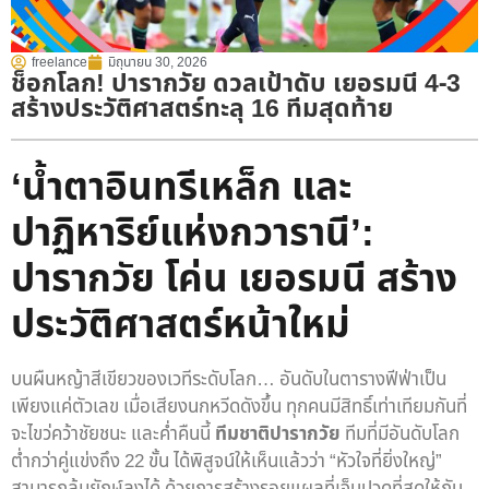
freelance
มิถุนายน 30, 2026
ช็อกโลก! ปารากวัย ดวลเป้าดับ เยอรมนี 4-3
สร้างประวัติศาสตร์ทะลุ 16 ทีมสุดท้าย
‘น้ำตาอินทรีเหล็ก และ
ปาฏิหาริย์แห่งกวารานี’:
ปารากวัย โค่น เยอรมนี สร้าง
ประวัติศาสตร์หน้าใหม่
บนผืนหญ้าสีเขียวของเวทีระดับโลก… อันดับในตารางฟีฟ่าเป็น
เพียงแค่ตัวเลข เมื่อเสียงนกหวีดดังขึ้น ทุกคนมีสิทธิ์เท่าเทียมกันที่
จะไขว่คว้าชัยชนะ และค่ำคืนนี้
ทีมชาติปารากวัย
ทีมที่มีอันดับโลก
ต่ำกว่าคู่แข่งถึง 22 ขั้น ได้พิสูจน์ให้เห็นแล้วว่า “หัวใจที่ยิ่งใหญ่”
สามารถล้มยักษ์ลงได้ ด้วยการสร้างรอยแผลที่เจ็บปวดที่สุดให้กับ