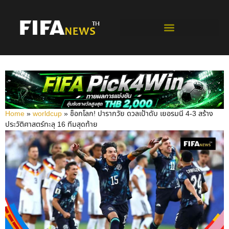
ฟุตบอลโลกรอบคัดเลือก
Home
»
worldcup
»
ช็อกโลก! ปารากวัย ดวลเป้าดับ เยอรมนี 4-3 สร้าง
ประวัติศาสตร์ทะลุ 16 ทีมสุดท้าย