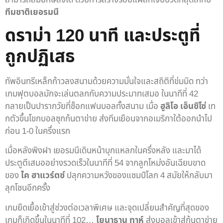
ทีมชาติเยอรมนี
ดราม่า 120 นาที และประตูที่
ถูกปฏิเสธ
ทัพอินทรีเหล็กก้าวลงสนามด้วยความมั่นใจและสถิติที่ข่มมิด ทว่า
เกมฟุตบอลมักจะเล่นตลกกับความประมาทเสมอ ในนาทีที่ 42
กลายเป็นปารากวัยที่ช็อกแฟนบอลทั้งสนาม เมื่อ
ฮูลิโอ เอ็นซิโซ่
เท
กตัวขึ้นโขกบอลซุกก้นตาข่าย ส่งทีมเยือนจากอเมริกาใต้ออกนำไป
ก่อน 1-0 ในครึ่งแรก
เมื่อหลังพิงฝา เยอรมนีเดินหน้าบุกแหลกในครึ่งหลัง และมาได้
ประตูตีเสมออย่างรวดเร็วในนาทีที่ 54 จากลูกโหม่งอันเฉียบขาด
ของ
ไค ฮาแวร์ตซ์
ปลุกความหวังของแชมป์โลก 4 สมัยให้กลับมา
ลุกโชนอีกครั้ง
เกมยืดเยื้อเข้าสู่ช่วงต่อเวลาพิเศษ และจุดเปลี่ยนสำคัญที่สุดของ
เกมก็เกิดขึ้นในนาทีที่ 102…
โยนาธาน ทาห์
ส่งบอลเข้าสู่ก้นตาข่าย