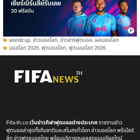
worldcup
,
ข่าวบอลโลก
,
ข่าวสารฟุตบอล
,
ผลบอลโลก
บอลโลก 2026
,
ฟุตบอลโลก
,
ฟุตบอลโลก 2026
Fifa-th.co
เว็บข่าวกีฬาฟุตบอลต่างประเทศ
รายงานข่าว
ฟุตบอลล่าสุดทั้งทีมชาติและสโมสรทั่วโลก ข่าวบอลโลก พรีเมียร์
ลีก ข่าวฟุตอบอลไทย พร้อมบริการดูบอลสดแบบเรียลไทม์