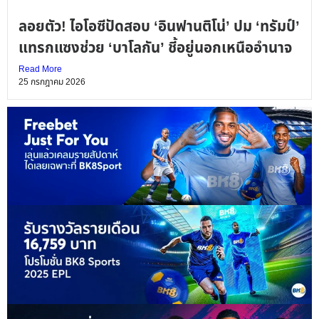
ลอยตัว! ไอโอซีปัดสอบ ‘อินฟานติโน่’ ปม ‘ทรัมป์’
แทรกแซงช่วย ‘บาโลกัน’ ชี้อยู่นอกเหนืออำนาจ
Read More
25 กรกฎาคม 2026