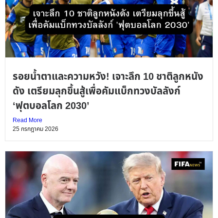
รอยน้ำตาและความหวัง! เจาะลึก 10 ชาติลูกหนัง
ดัง เตรียมลุกขึ้นสู้เพื่อคัมแบ็กทวงบัลลังก์
‘ฟุตบอลโลก 2030’
Read More
25 กรกฎาคม 2026