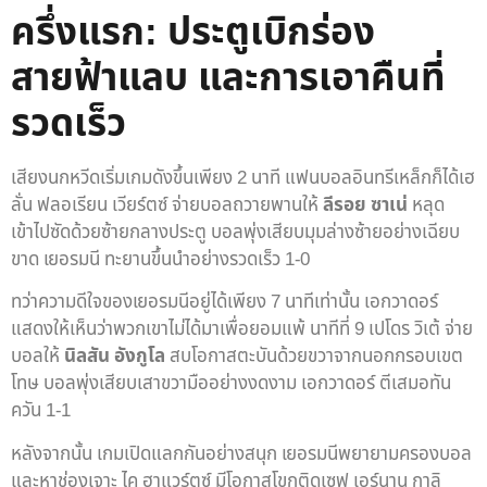
ครึ่งแรก: ประตูเบิกร่อง
สายฟ้าแลบ และการเอาคืนที่
รวดเร็ว
เสียงนกหวีดเริ่มเกมดังขึ้นเพียง 2 นาที แฟนบอลอินทรีเหล็กก็ได้เฮ
ลั่น ฟลอเรียน เวียร์ตซ์ จ่ายบอลถวายพานให้
ลีรอย ซาเน่
หลุด
เข้าไปซัดด้วยซ้ายกลางประตู บอลพุ่งเสียบมุมล่างซ้ายอย่างเฉียบ
ขาด เยอรมนี ทะยานขึ้นนำอย่างรวดเร็ว 1-0
ทว่าความดีใจของเยอรมนีอยู่ได้เพียง 7 นาทีเท่านั้น เอกวาดอร์
แสดงให้เห็นว่าพวกเขาไม่ได้มาเพื่อยอมแพ้ นาทีที่ 9 เปโดร วิเต้ จ่าย
บอลให้
นิลสัน อังกูโล
สบโอกาสตะบันด้วยขวาจากนอกกรอบเขต
โทษ บอลพุ่งเสียบเสาขวามืออย่างงดงาม เอกวาดอร์ ตีเสมอทัน
ควัน 1-1
หลังจากนั้น เกมเปิดแลกกันอย่างสนุก เยอรมนีพยายามครองบอล
และหาช่องเจาะ ไค ฮาแวร์ตซ์ มีโอกาสโขกติดเซฟ เอร์นาน กาลิ