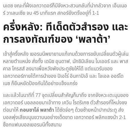
นเดซ ขณะที่ฝั่งเอกวาดอร์ก็มีจังหวะสวนกลับที่น่ากลัวจาก เอ็นเนอ
ร์ วาเลนเซีย จบ 45 นาทีแรก สกอร์ยังตรึงอยู่ที่ 1-1
ครึ่งหลัง: ทีเด็ดตัวสำรอง และ
การลงทัณฑ์ของ ‘พลาต้า’
เข้าสู่ครึ่งหลัง เยอรมนีพยายามแก้เกมด้วยการขยับเปลี่ยนตัวผู้เล่น
หลายตำแหน่ง ส่งทั้ง เดนิซ อุนดาฟ, มักซิมิเลียน ไบเออร์ และ พาส
คาล โกรสส์ ลงมาเพื่อหวังพังประตูชัยให้ได้ แต่แนวรับของ
เอกวาดอร์ภายใต้การนำของ ปิเอโร่ อินกาปิเอ้ และ โจเอล ออร์โด
เนซ ก็ยืนหยัดป้องกันได้อย่างแข็งแกร่ง
และแล้วในนาทีที่ 77 จุดเปลี่ยนสำคัญก็มาถึง จากจังหวะเตะมุมของ
เอกวาดอร์ บอลลอยมาเข้าทาง เควิน โรดริเกซ ตัวสำรองที่โหม่งชง
ต่อมาให้
กอนซาโล่ พลาต้า
ได้ซัดจ่อๆ ด้วยซ้ายหน้าปากประตู ส่ง
บอลพุ่งเสียบมุมขวาบนอย่างเด็ดขาด เอกวาดอร์ พลิกแซงนำ 2-1
ช็อกแฟนบอลเยอรมนีทั้งสนาม