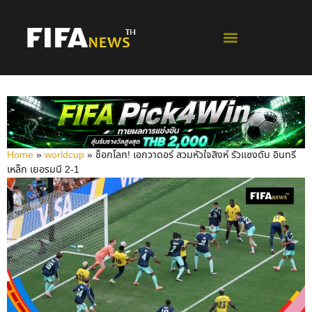
ฟุตบอลโลกรอบคัดเลือก
Home
»
worldcup
»
ช็อกโลก! เอกวาดอร์ สวมหัวใจสิงห์ รัวแซงดับ อินทรี
เหล็ก เยอรมนี 2-1