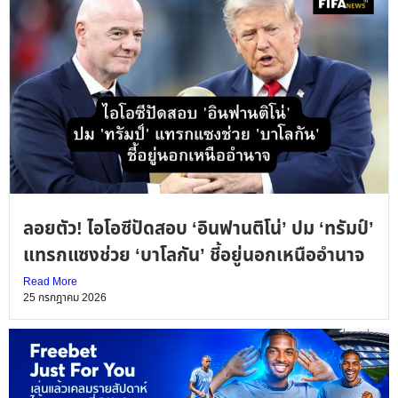
ลอยตัว! ไอโอซีปัดสอบ ‘อินฟานติโน่’ ปม ‘ทรัมป์’
แทรกแซงช่วย ‘บาโลกัน’ ชี้อยู่นอกเหนืออำนาจ
Read More
25 กรกฎาคม 2026