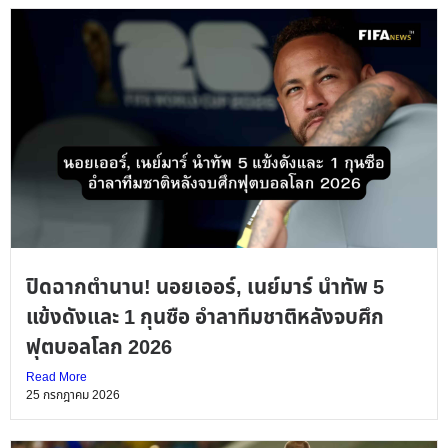
ปิดฉากตำนาน! นอยเออร์, เนย์มาร์ นำทัพ 5
แข้งดังและ 1 กุนซือ อำลาทีมชาติหลังจบศึก
ฟุตบอลโลก 2026
Read More
25 กรกฎาคม 2026