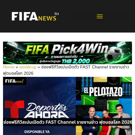
ฟุตบอลโลกรอบคัดเลือก
Home
»
worldcup
»
ช่องฟรีทีวีสเปนเปิดตัว FAST Channel รายงานข่าว
ฟุตบอลโลก 2026