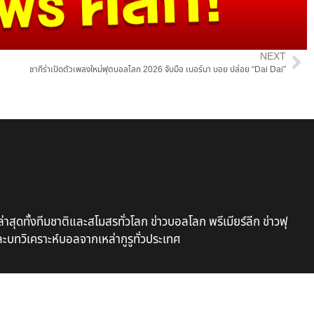
NEXT
ชากีร่าเปิดตัวเพลงใหม่ฟุตบอลโลก 2026 จับมือ เบอร์นา บอย ปล่อย “Dai Dai”
สุดทั้งทีมชาติและสโมสรทั่วโลก ข่าวบอลโลก พรีเมียร์ลีก ข่าวฟุ
วิเคราะห์บอลจากเหล่ากูรูทั่วประเทศ