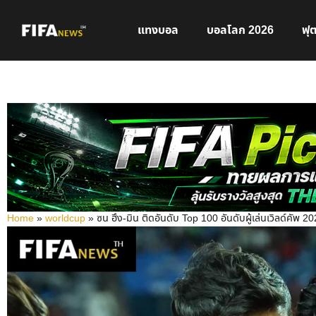
แทงบอล
บอลโลก 2026
ฟุ
Home
»
worldcup
»
ซน ฮึง-มิน ติดอันดับ Top 100 อันดับผู้เล่นเวิลด์คัพ 