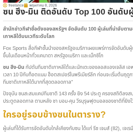
freelance
พฤษภาคม 8, 2026
ซน ฮึง-มิน ติดอันดับ Top 100 อันดับผ
สำนักข่าวกีฬาชื่อดังของสหรัฐฯ จัดอันดับ 100 ผู้เล่นที่น่าจับตาม
เกาหลีใต้บนเวทีระดับโลก
Fox Sports สื่อกีฬาชั้นนำของสหรัฐอเมริกาเผยแพร่การจัดอันดับผู้เล่
ขึ้นในเดือนหน้าทั่วแคนาดา สหรัฐอเมริกา และเม็กซิโก
ซน ฮึง-มิน
กัปตันทีมชาติเกาหลีใต้และนักเตะของลอสแองเจลิส เอฟซี ไ
เวลา 10 ปีกับท็อตแนม ฮ็อตสเปอร์ในพรีเมียร์ลีก ก่อนจะเริ่มต้นฤดูก
ทีมชาติเกาหลีใต้มากที่สุดตลอดกาล”
ปัจจุบัน ซนสะสมแคปทีมชาติ 143 ครั้ง ยิง 54 ประตู ครองสถิติลงส
ประตูตลอดกาล ตามหลัง ชา บอม-คุน วีรบุรุษฟุตบอลของชาติที่ยิงไว้
ใครอยู่รอบข้างซนในตาราง?
ผู้เล่นที่ได้รับการจัดอันดับใกล้เคียงกับซน ได้แก่ รีซ เจมส์ (82), เจเ