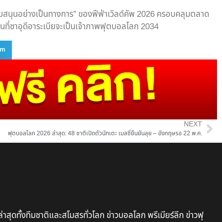
สนับสนุนอย่างเป็นทางการ” ของฟีฟ่าเวิลด์คัพ 2026 ครอบคลุมตลาด
อนที่ซาอุดีอาระเบียจะเป็นเจ้าภาพฟุตบอลโลก 2034
am
NEXT
ฟุตบอลโลก 2026 ล่าสุด: 48 ชาติเปิดตัวนักเตะ เมสซี่ยืนยันลุย – อังกฤษรอ 22 พ.ค.
สุดทั้งทีมชาติและสโมสรทั่วโลก ข่าวบอลโลก พรีเมียร์ลีก ข่าวฟุ