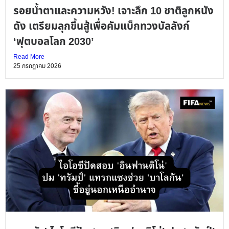
รอยน้ำตาและความหวัง! เจาะลึก 10 ชาติลูกหนัง
ดัง เตรียมลุกขึ้นสู้เพื่อคัมแบ็กทวงบัลลังก์
‘ฟุตบอลโลก 2030’
Read More
25 กรกฎาคม 2026