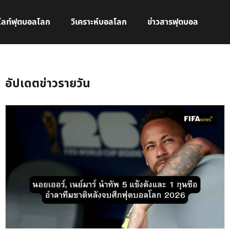
ไลท์ฟุตบอลโลก
วิเคราะห์บอลโลก
ข่าวสารฟุตบอล
อัปเดตข่าวรายวัน