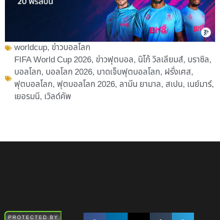
worldcup
,
ข่าวบอลโลก
FIFA World Cup 2026
,
ข่าวฟุตบอล
,
นิโก้ วิลเลียมส์
,
บราซิล
,
บอลโลก
,
บอลโลก 2026
,
บาดเจ็บฟุตบอลโลก
,
ฝรั่งเศส
,
ฟุตบอลโลก
,
ฟุตบอลโลก 2026
,
ลามีน ยามาล
,
สเปน
,
เนย์มาร์
,
เยอรมนี
,
เวิลด์คัพ