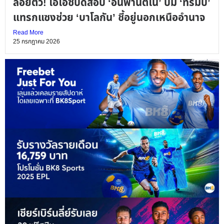
ลอยตัว! ไอโอซีปัดสอบ ‘อินฟานติโน่’ ปม ‘ทรัมป์’
แทรกแซงช่วย ‘บาโลกัน’ ชี้อยู่นอกเหนืออำนาจ
Read More
25 กรกฎาคม 2026