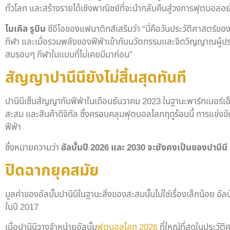
ทั่วโลก และสร้างรายได้เชิงพาณิชย์ที่จะนำกลับคืนสู่วงการฟุตบอลอย
ไมเคิล รูบิน
ซีอีโอของแฟนาติกส์เสริมว่า “นี่คือวันประวัติศาสตร์ขอ
กีฬา และเมื่อรวมพลังของฟีฟ่าเข้ากับนวัตกรรมและจิตวิญญาณผู้ป
สมรอบๆ กีฬาในแบบที่ไม่เคยมีมาก่อน”
สัญญาปานีนียังไม่สิ้นสุดทันที
ปานีนีเซ็นสัญญากับฟีฟ่าในเดือนธันวาคม 2023 ในฐานะพาร์ทเนอร์เอ
สะสม และสินค้าดิจิทัล ซึ่งครอบคลุมฟุตบอลโลกฤดูร้อนนี้ การแข่
ฟีฟ่า
ซึ่งหมายความว่า
อัลบั้มปี 2026 และ 2030 จะยังคงเป็นของปานีนี
ปิดฉากยุคสมัย
มูลค่าของอัลบั้มปานีนีในฐานะสิ่งของสะสมนั้นไม่ใช่เรื่องเล็กน้อย 
ในปี 2017
เมื่อปานีนีวางจำหน่ายอัลบั้ม
ฟุตบอลโลก 2026
ที่ใหญ่ที่สุดในประวั