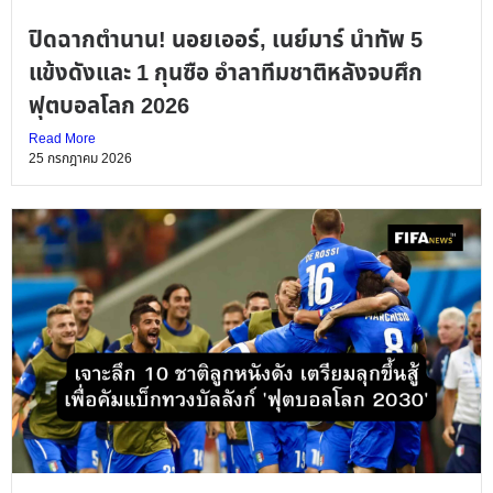
ปิดฉากตำนาน! นอยเออร์, เนย์มาร์ นำทัพ 5
แข้งดังและ 1 กุนซือ อำลาทีมชาติหลังจบศึก
ฟุตบอลโลก 2026
Read More
25 กรกฎาคม 2026