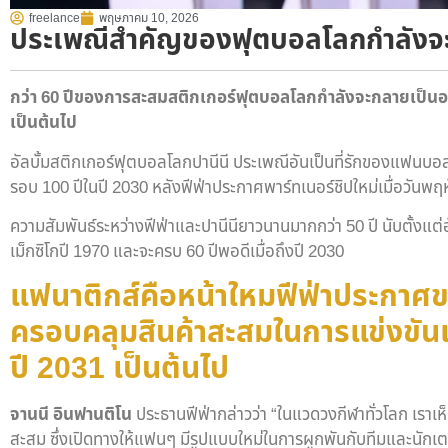
freelance
พฤษภาคม 10, 2026
ประเพณีสำคัญของฟุตบอลโลกกำลังจะส
กว่า 60 ปีของการสะสมสติกเกอร์ฟุตบอลโลกกำลังจะกลายเป็นอดีต
เป็นต้นไป
อัลบั้มสติกเกอร์ฟุตบอลโลกปานีนี ประเพณีอันเป็นที่รักของแฟนบอ
รอบ 100 ปีในปี 2030 หลังฟีฟ่าประกาศพาร์ทเนอร์ชิปใหม่เมื่อวันพฤห
ความสัมพันธ์ระหว่างฟีฟ่าและปานีนียาวนานมากกว่า 50 ปี นับตั้งแต
เม็กซิโกปี 1970 และจะครบ 60 ปีพอดีเมื่อถึงปี 2030
แฟนาติกส์คือหน้าใหมฟีฟ่าประกา
ครอบคลุมสินค้าสะสมในการแข่งขันแ
ปี 2031 เป็นต้นไป
จานนี อินฟานติโน
ประธานฟีฟ่ากล่าวว่า “ในแวดวงกีฬาทั่วโลก เราเห
สะสม ซึ่งเปิดทางให้แฟนๆ มีรูปแบบใหม่ในการผูกพันกับทีมและนักเ