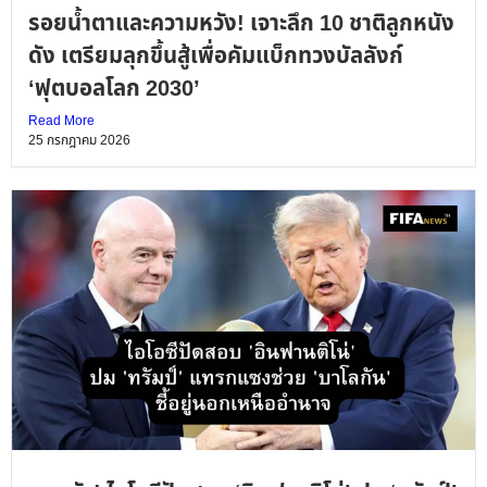
รอยน้ำตาและความหวัง! เจาะลึก 10 ชาติลูกหนัง
ดัง เตรียมลุกขึ้นสู้เพื่อคัมแบ็กทวงบัลลังก์
‘ฟุตบอลโลก 2030’
Read More
25 กรกฎาคม 2026