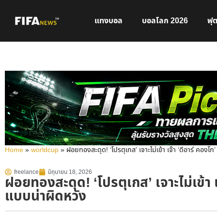
แทงบอล
บอลโลก 2026
ฟุ
Home
»
worldcup
»
ฝอยทองสะดุด! ‘โปรตุเกส’ เจาะไม่เข้า เจ๊า ‘ดีอาร์ คองโ
freelance
มิถุนายน 18, 2026
ฝอยทองสะดุด! ‘โปรตุเกส’ เจาะไม่เข้า 
แบบน่าผิดหวัง