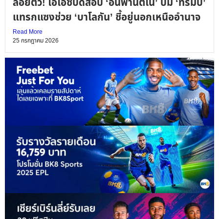
ลอยตัว! ไอโอซีปัดสอบ ‘อินฟานติโน่’ ปม ‘ทรัมป์’
แทรกแซงช่วย ‘บาโลกัน’ ชี้อยู่นอกเหนืออำนาจ
Read More
25 กรกฎาคม 2026