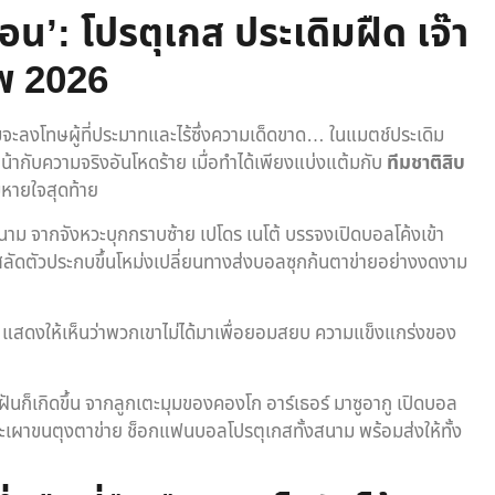
’: โปรตุเกส ประเดิมฝืด เจ๊า
ัพ 2026
้อมจะลงโทษผู้ที่ประมาทและไร้ซึ่งความเด็ดขาด… ในแมตช์ประเดิม
้ากับความจริงอันโหดร้าย เมื่อทำได้เพียงแบ่งแต้มกับ
ทีมชาติสิบ
มหายใจสุดท้าย
าม จากจังหวะบุกกราบซ้าย เปโดร เนโต้ บรรจงเปิดบอลโค้งเข้า
สลัดตัวประกบขึ้นโหม่งเปลี่ยนทางส่งบอลซุกก้นตาข่ายอย่างงดงาม
 แสดงให้เห็นว่าพวกเขาไม่ได้มาเพื่อยอมสยบ ความแข็งแกร่งของ
ฝันก็เกิดขึ้น จากลูกเตะมุมของคองโก อาร์เธอร์ มาซูอากู เปิดบอล
ยะเผาขนตุงตาข่าย ช็อกแฟนบอลโปรตุเกสทั้งสนาม พร้อมส่งให้ทั้ง