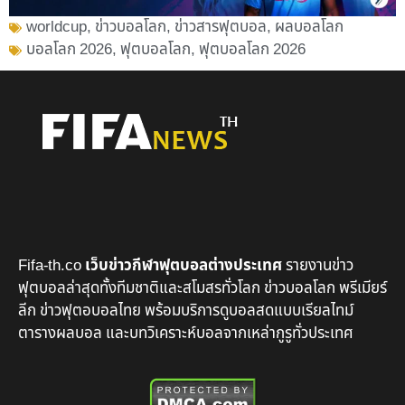
worldcup
,
ข่าวบอลโลก
,
ข่าวสารฟุตบอล
,
ผลบอลโลก
บอลโลก 2026
,
ฟุตบอลโลก
,
ฟุตบอลโลก 2026
Fifa-th.co
เว็บข่าวกีฬาฟุตบอลต่างประเทศ
รายงานข่าว
ฟุตบอลล่าสุดทั้งทีมชาติและสโมสรทั่วโลก ข่าวบอลโลก พรีเมียร์
ลีก ข่าวฟุตอบอลไทย พร้อมบริการดูบอลสดแบบเรียลไทม์
ตารางผลบอล และบทวิเคราะห์บอลจากเหล่ากูรูทั่วประเทศ