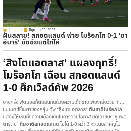
freelance
มิถุนายน 20, 2026
ฝันสลาย! สกอตแลนด์ พ่าย โมร็อกโก 0-1 ‘ซา
อิบารี’ ซัดชัยแต่ไก่โห่
‘สิงโตแอตลาส’ แผลงฤทธิ์!
โมร็อกโก เฉือน สกอตแลนด์
1-0 ศึกเวิลด์คัพ 2026
บางครั้ง ฟุตบอลก็ตัดสินกันด้วยความเด็ดขาดเพียงเสี้ยววินาที…
ในแมตช์ชี้ชะตาของกลุ่ม ทัพ “สิงโตแอตลาส”
ทีมชาติโมร็อกโก
แสดงให้เห็นถึงความเยือกเย็นในการฉวยโอกาส บดเอาชนะ “ขุนพล
ตาร์ตัน”
ทีมชาติสกอตแลนด์
ไปได้ 1-0 คว้า 3 คะแนนสำคัญไป