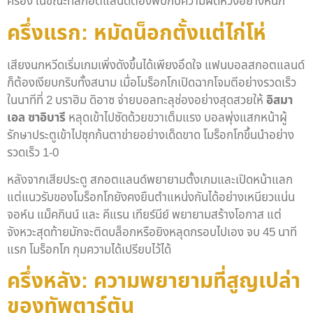
ครอง ในขณะที่สกอตแลนด์ต้องพบกับความผิดหวังอย่างหนัก
ครึ่งแรก: หมัดน็อกตั้งแต่ไก่โห่
เสียงนกหวีดเริ่มเกมเพิ่งดังขึ้นได้เพียงอึดใจ แฟนบอลสกอตแลนด์
ก็ต้องเงียบกริบทั้งสนาม เมื่อโมร็อกโกเปิดฉากโจมตีอย่างรวดเร็ว
ในนาทีที่ 2 บราฮิม ดิอาซ จ่ายบอลทะลุช่องอย่างสุดสวยให้
อิสมา
เอล ซาอิบารี
หลุดเข้าไปซัดด้วยขวาเต็มแรง บอลพุ่งแสกหน้าผู้
รักษาประตูเข้าไปซุกก้นตาข่ายอย่างเด็ดขาด โมร็อกโกขึ้นนำอย่าง
รวดเร็ว 1-0
หลังจากเสียประตู สกอตแลนด์พยายามตั้งเกมและเปิดหน้าแลก
แต่แนวรับของโมร็อกโกยังคงยืนตำแหน่งกันได้อย่างเหนียวแน่น
จอห์น แม็คกินน์ และ คีแรน เทียร์นีย์ พยายามสร้างโอกาส แต่
จังหวะสุดท้ายมักจะติดบล็อกหรือยิงหลุดกรอบไปเอง จบ 45 นาที
แรก โมร็อกโก กุมความได้เปรียบไว้ได้
ครึ่งหลัง: ความพยายามที่สูญเปล่า
ของทัพตาร์ตัน