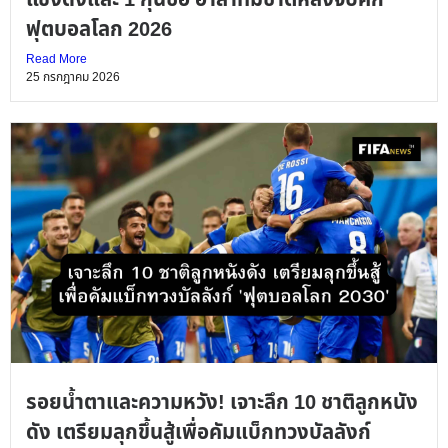
ฟุตบอลโลก 2026
Read More
25 กรกฎาคม 2026
รอยน้ำตาและความหวัง! เจาะลึก 10 ชาติลูกหนัง
ดัง เตรียมลุกขึ้นสู้เพื่อคัมแบ็กทวงบัลลังก์