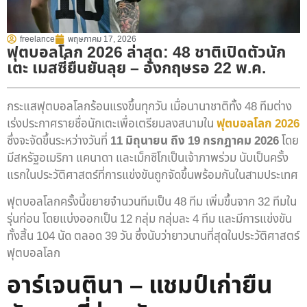
freelance
พฤษภาคม 17, 2026
ฟุตบอลโลก 2026 ล่าสุด: 48 ชาติเปิดตัวนัก
เตะ เมสซี่ยืนยันลุย – อังกฤษรอ 22 พ.ค.
กระแสฟุตบอลโลกร้อนแรงขึ้นทุกวัน เมื่อนานาชาติทั้ง 48 ทีมต่าง
เร่งประกาศรายชื่อนักเตะเพื่อเตรียมลงสนามใน
ฟุตบอลโลก 2026
ซึ่งจะจัดขึ้นระหว่างวันที่
11 มิถุนายน ถึง 19 กรกฎาคม 2026
โดย
มีสหรัฐอเมริกา แคนาดา และเม็กซิโกเป็นเจ้าภาพร่วม นับเป็นครั้ง
แรกในประวัติศาสตร์ที่การแข่งขันถูกจัดขึ้นพร้อมกันในสามประเทศ
ฟุตบอลโลกครั้งนี้ขยายจำนวนทีมเป็น 48 ทีม เพิ่มขึ้นจาก 32 ทีมใน
รุ่นก่อน โดยแบ่งออกเป็น 12 กลุ่ม กลุ่มละ 4 ทีม และมีการแข่งขัน
ทั้งสิ้น 104 นัด ตลอด 39 วัน ซึ่งนับว่ายาวนานที่สุดในประวัติศาสตร์
ฟุตบอลโลก
อาร์เจนตินา – แชมป์เก่ายืน