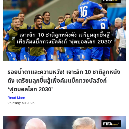
รอยน้ำตาและความหวัง! เจาะลึก 10 ชาติลูกหนัง
ดัง เตรียมลุกขึ้นสู้เพื่อคัมแบ็กทวงบัลลังก์
‘ฟุตบอลโลก 2030’
Read More
25 กรกฎาคม 2026