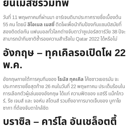
ยันเมสซี่ร่วมทัพ
วันที่ 11 พฤษภาคมที่ผ่านมา อาร์เจนตินาประกาศรายชื่อเบื้องต้น
55 คน โดยมี
ลิโอเนล เมสซี่
ติดโผเพื่อนำทีมป้องกันแชมป์สมัยที่
สองติดต่อกัน แฟนบอลทั่วโลกต่างจับตาว่าซูเปอร์สตาร์วัย 38 ปีจะ
สามารถนำทีมชาติซ้ำรอยความสำเร็จใน Qatar 2022 ได้หรือไม่
อังกฤษ – ทุคเคิลรอเปิดโผ 22
พ.ค.
อังกฤษภายใต้การคุมทีมของ
โธมัส ทุคเคิล
โค้ชชาวเยอรมัน จะ
ประกาศรายชื่อสุดท้าย 26 คนในวันที่ 22 พฤษภาคม ประเด็นร้อนใน
การเลือกตัวผู้เล่นของอังกฤษ ได้แก่ ความฟิตของ แฮร์รี แม็กไกว
ร์, รีซ เจมส์ และ จอห์น สโตนส์ รวมถึงอาการบาดเจ็บของ บูกาโย
ซากา ที่ต้องจับตาใกล้ชิด
บราซิล – คาร์โล อันเชล็อตตี้