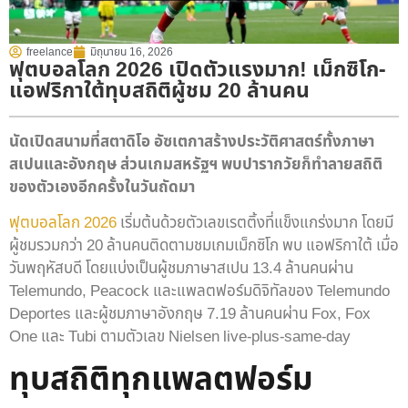
freelance
มิถุนายน 16, 2026
ฟุตบอลโลก 2026 เปิดตัวแรงมาก! เม็กซิโก-
แอฟริกาใต้ทุบสถิติผู้ชม 20 ล้านคน
นัดเปิดสนามที่สตาดิโอ อัซเตกาสร้างประวัติศาสตร์ทั้งภาษา
สเปนและอังกฤษ ส่วนเกมสหรัฐฯ พบปารากวัยก็ทำลายสถิติ
ของตัวเองอีกครั้งในวันถัดมา
ฟุตบอลโลก 2026
เริ่มต้นด้วยตัวเลขเรตติ้งที่แข็งแกร่งมาก โดยมี
ผู้ชมรวมกว่า 20 ล้านคนติดตามชมเกมเม็กซิโก พบ แอฟริกาใต้ เมื่อ
วันพฤหัสบดี โดยแบ่งเป็นผู้ชมภาษาสเปน 13.4 ล้านคนผ่าน
Telemundo, Peacock และแพลตฟอร์มดิจิทัลของ Telemundo
Deportes และผู้ชมภาษาอังกฤษ 7.19 ล้านคนผ่าน Fox, Fox
One และ Tubi ตามตัวเลข Nielsen live-plus-same-day
ทุบสถิติทุกแพลตฟอร์ม