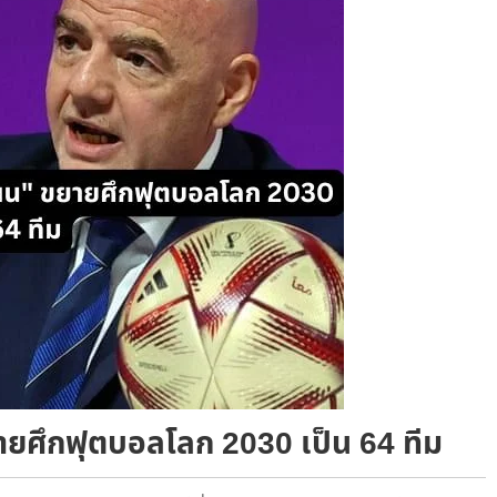
ขยายศึกฟุตบอลโลก 2030 เป็น 64 ทีม