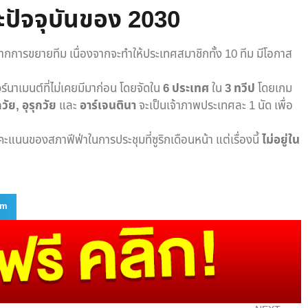
นะปัจจุบันของ 2030
การขยายทีม เนื่องจากจะทำให้ประเทศสมาชิกทั้ง 10 ทีม มีโอกาส
์นาเมนต์ที่ไม่เคยมีมาก่อน โดยจัดใน
6 ประเทศ
ใน
3 ทวีป
โดยเกม
ัย, อุรุกวัย
และ
อาร์เจนตินา
จะเป็นเจ้าภาพประเทศละ 1 นัด เพื่อ
นนของสภาฟีฟ่าในการประชุมที่ซูริกเดือนหน้า แต่เรื่องนี้
ไม่อยู่ใน
am