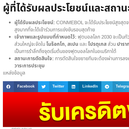
ผู้ที่ได้รับผลประโยชน์และสถา
ผู้ได้รับผลประโยชน์:
CONMEBOL จะได้รับประโยชน์สูงสุดจาก
สูงมากที่จะได้เข้าร่วมการแข่งขันรอบสุดท้าย
เจ้าภาพและรูปแบบที่กำหนดไว้:
ฟุตบอลโลก 2030 จะเป็นทัวร
ส่วนใหญ่จะจัดใน
โมร็อกโก, สเปน
และ
โปรตุเกส
ส่วน
ปารากว
เป็นการรำลึกถึงจุดเริ่มต้นของฟุตบอลโลกในอเมริกาใต้
สถานะการตัดสินใจ:
การตัดสินใจขยายทีมจะต้องผ่านการลงคะแ
วาระการประชุม
แหล่งข้อมูล
Facebook
Twitter
LinkedIn
Telegr