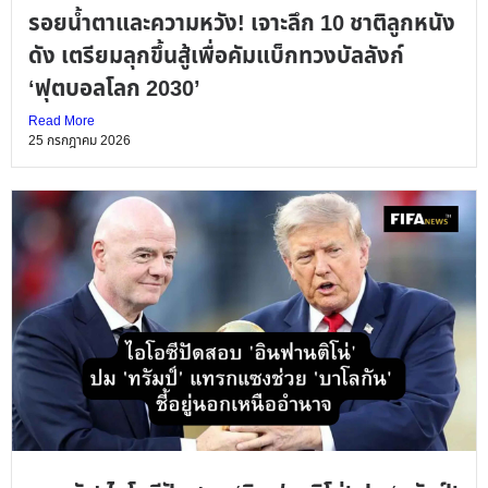
รอยน้ำตาและความหวัง! เจาะลึก 10 ชาติลูกหนัง
ดัง เตรียมลุกขึ้นสู้เพื่อคัมแบ็กทวงบัลลังก์
‘ฟุตบอลโลก 2030’
Read More
25 กรกฎาคม 2026