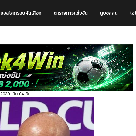
ตบอลโลกรอบคัดเลือก
ตารางการแข่งขัน
ดูบอลสด
ไฮ
 2030 เป็น 64 ทีม