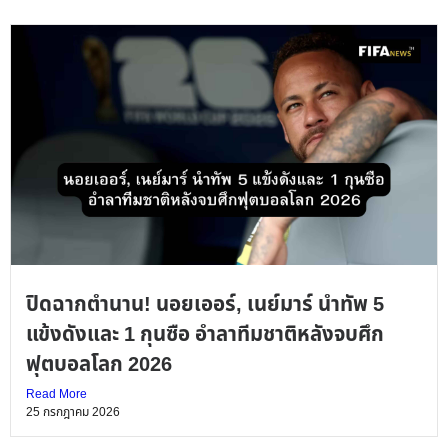
ปิดฉากตำนาน! นอยเออร์, เนย์มาร์ นำทัพ 5
แข้งดังและ 1 กุนซือ อำลาทีมชาติหลังจบศึก
ฟุตบอลโลก 2026
Read More
25 กรกฎาคม 2026