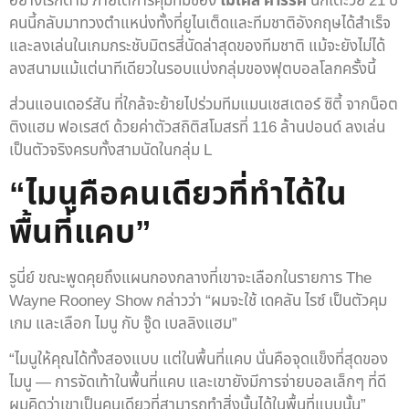
อย่างไรก็ตาม ภายใต้การคุมทีมของ
ไมเคิล คาร์ริค
นักเตะวัย 21 ปี
คนนี้กลับมาทวงตำแหน่งทั้งที่ยูไนเต็ดและทีมชาติอังกฤษได้สำเร็จ
และลงเล่นในเกมกระชับมิตรสี่นัดล่าสุดของทีมชาติ แม้จะยังไม่ได้
ลงสนามแม้แต่นาทีเดียวในรอบแบ่งกลุ่มของฟุตบอลโลกครั้งนี้
ส่วนแอนเดอร์สัน ที่ใกล้จะย้ายไปร่วมทีมแมนเชสเตอร์ ซิตี้ จากน็อต
ติงแฮม ฟอเรสต์ ด้วยค่าตัวสถิติสโมสรที่ 116 ล้านปอนด์ ลงเล่น
เป็นตัวจริงครบทั้งสามนัดในกลุ่ม L
“ไมนูคือคนเดียวที่ทำได้ใน
พื้นที่แคบ”
รูนี่ย์ ขณะพูดคุยถึงแผนกองกลางที่เขาจะเลือกในรายการ The
Wayne Rooney Show กล่าวว่า “ผมจะใช้ เดคลัน ไรซ์ เป็นตัวคุม
เกม และเลือก ไมนู กับ จู๊ด เบลลิงแฮม”
“ไมนูให้คุณได้ทั้งสองแบบ แต่ในพื้นที่แคบ นั่นคือจุดแข็งที่สุดของ
ไมนู — การจัดเท้าในพื้นที่แคบ และเขายังมีการจ่ายบอลเล็กๆ ที่ดี
ผมคิดว่าเขาเป็นคนเดียวที่สามารถทำสิ่งนั้นได้ในพื้นที่แบบนั้น”