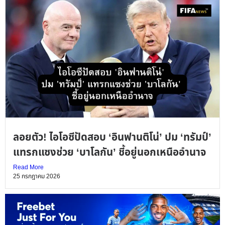
ลอยตัว! ไอโอซีปัดสอบ ‘อินฟานติโน่’ ปม ‘ทรัมป์’
แทรกแซงช่วย ‘บาโลกัน’ ชี้อยู่นอกเหนืออำนาจ
Read More
25 กรกฎาคม 2026