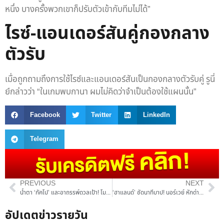
หนึ่ง บางครั้งพวกเขาก็ปรับตัวเข้ากับทีมไม่ได้”
ไรซ์-แอนเดอร์สันคู่กองกลาง
ตัวรับ
เมื่อถูกถามถึงการใช้ไรซ์และแอนเดอร์สันเป็นกองกลางตัวรับคู่ รูนี่
ย์กล่าวว่า “ในเกมพบกานา ผมไม่คิดว่าจำเป็นต้องใช้แผนนั้น”
Facebook
Twitter
LinkedIn
Telegram
PREVIOUS
NEXT
น้ำตา ‘กัคโป’ และอาถรรพ์ดวลเป้า! โมร็อกโก โกงตายเขี่ย เนเธอร์แลนด์ ทะลุรอบ 16 ทีม
‘ฮาแลนด์’ ซัดนาทีบาป! นอร์เวย์ หักด่าน ไอวอรี่โคสต์ 2-1 ทะลุชน บราซิล รอบ 16 ทีม
อัปเดตข่าวรายวัน