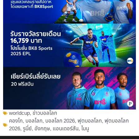
worldcup
,
ข่าวบอลโลก
คองโก
,
บอลโลก
,
บอลโลก 2026
,
ฟุตบอลโลก
,
ฟุตบอลโลก
2026
,
รูนี่ย์
,
อังกฤษ
,
แอนเดอร์สัน
,
ไมนู