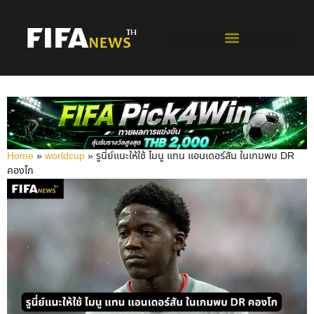
ฟุตบอลโลกรอบคัดเลือก
Home
»
worldcup
»
รูนี่ย์แนะให้ใช้ ไมนู แทน แอนเดอร์สัน ในเกมพบ DR
คองโก