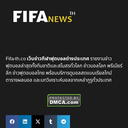
Fifa-th.co
เว็บข่าวกีฬาฟุตบอลต่างประเทศ
รายงานข่าว
ฟุตบอลล่าสุดทั้งทีมชาติและสโมสรทั่วโลก ข่าวบอลโลก พรีเมียร์
ลีก ข่าวฟุตอบอลไทย พร้อมบริการดูบอลสดแบบเรียลไทม์
ตารางผลบอล และบทวิเคราะห์บอลจากเหล่ากูรูทั่วประเทศ