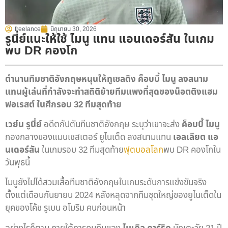
freelance
มิถุนายน 30, 2026
รูนี่ย์แนะให้ใช้ ไมนู แทน แอนเดอร์สัน ในเกม
พบ DR คองโก
ตำนานทีมชาติอังกฤษหนุนให้ทูเชลดึง ค็อบบี้ ไมนู ลงสนาม
แทนผู้เล่นที่กำลังจะทำสถิติย้ายทีมแพงที่สุดของน็อตติงแฮม
ฟอเรสต์ ในศึกรอบ 32 ทีมสุดท้าย
เวย์น รูนี่ย์
อดีตกัปตันทีมชาติอังกฤษ ระบุว่าเขาจะส่ง
ค็อบบี้ ไมนู
กองกลางของแมนเชสเตอร์ ยูไนเต็ด ลงสนามแทน
เอลเลียต แอ
นเดอร์สัน
ในเกมรอบ 32 ทีมสุดท้าย
ฟุตบอลโลก
พบ DR คองโกใน
วันพุธนี้
ไมนูยังไม่ได้สวมเสื้อทีมชาติอังกฤษในเกมระดับการแข่งขันจริง
ตั้งแต่เดือนกันยายน 2024 หลังหลุดจากทีมชุดใหญ่ของยูไนเต็ดใน
ยุคของโค้ช รูเบน อโมริม คนก่อนหน้า