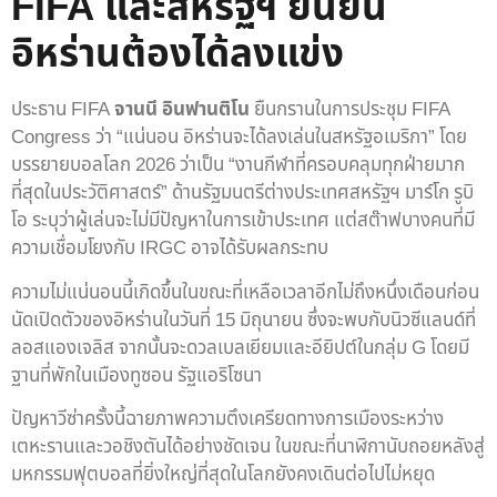
FIFA และสหรัฐฯ ยืนยัน
อิหร่านต้องได้ลงแข่ง
ประธาน FIFA
จานนี อินฟานติโน
ยืนกรานในการประชุม FIFA
Congress ว่า “แน่นอน อิหร่านจะได้ลงเล่นในสหรัฐอเมริกา” โดย
บรรยายบอลโลก 2026 ว่าเป็น “งานกีฬาที่ครอบคลุมทุกฝ่ายมาก
ที่สุดในประวัติศาสตร์” ด้านรัฐมนตรีต่างประเทศสหรัฐฯ มาร์โก รูบิ
โอ ระบุว่าผู้เล่นจะไม่มีปัญหาในการเข้าประเทศ แต่สต๊าฟบางคนที่มี
ความเชื่อมโยงกับ IRGC อาจได้รับผลกระทบ
ความไม่แน่นอนนี้เกิดขึ้นในขณะที่เหลือเวลาอีกไม่ถึงหนึ่งเดือนก่อน
นัดเปิดตัวของอิหร่านในวันที่ 15 มิถุนายน ซึ่งจะพบกับนิวซีแลนด์ที่
ลอสแองเจลิส จากนั้นจะดวลเบลเยียมและอียิปต์ในกลุ่ม G โดยมี
ฐานที่พักในเมืองทูซอน รัฐแอริโซนา
ปัญหาวีซ่าครั้งนี้ฉายภาพความตึงเครียดทางการเมืองระหว่าง
เตหะรานและวอชิงตันได้อย่างชัดเจน ในขณะที่นาฬิกานับถอยหลังสู่
มหกรรมฟุตบอลที่ยิ่งใหญ่ที่สุดในโลกยังคงเดินต่อไปไม่หยุด