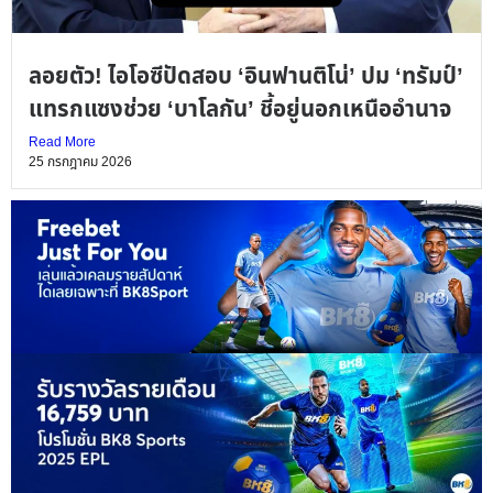
ลอยตัว! ไอโอซีปัดสอบ ‘อินฟานติโน่’ ปม ‘ทรัมป์’
แทรกแซงช่วย ‘บาโลกัน’ ชี้อยู่นอกเหนืออำนาจ
Read More
25 กรกฎาคม 2026