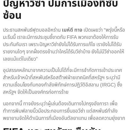
ปัญหาวีซ่า ปมการเมืองที่ซับ
ซ้อน
ประธานสหพันธ์ฟุตบอลอิหร่าน
เมห์ดี ทาจ
เปิดเผยว่า “พรุ่งนี้หรือ
มะรืนนี้ เราจะมีการประชุมชี้ขาดกับ FIFA พวกเขาต้องให้การรับ
ประกันกับเรา เพราะปัญหาวีซ่ายังไม่ได้รับการแก้ไข เรายังไม่ได้รับ
รายงานใดๆ จากฝั่งตรงข้ามว่าใครได้รับวีซ่าบ้าง ยังไม่มีวีซ่าออกให้
เลยแม้แต่ใบเดียว”
อุปสรรคหลักมาจากความเป็นไปได้ที่จะมีการจำกัดการเข้าประเทศ
สำหรับเจ้าหน้าที่สหพันธ์หรือสต๊าฟฝ่ายเทคนิคที่สหรัฐฯ ระบุว่ามี
ความเชื่อมโยงกับกองกำลังพิทักษ์การปฏิวัติอิสลาม (IRGC) ซึ่ง
สหรัฐฯ จัดให้เป็นองค์กรก่อการร้าย
นอกจากนี้ ทาจยังระบุว่าผู้เล่นต้องเดินทางไปกรุงอังการา เพื่อ
ทำการพิมพ์ลายนิ้วมือประกอบการยื่นขอวีซ่า แต่สหพันธ์กำลัง
พยายามจัดให้ดำเนินการที่เมืองอันตัลยาแทน เพื่อลดความยุ่งยาก