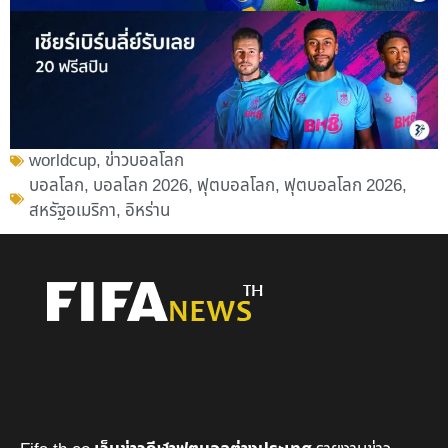
worldcup
,
ข่าวบอลโลก
บอลโลก
,
บอลโลก 2026
,
ฟุตบอลโลก
,
ฟุตบอลโลก 2026
,
สหรัฐอเมริกา
,
อิหร่าน