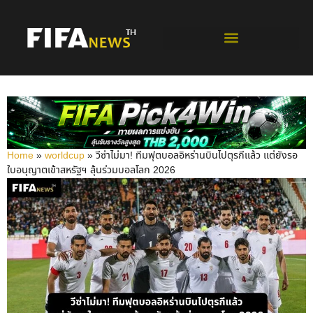
ฟุตบอลโลกรอบคัดเลือก
Home
»
worldcup
»
วีซ่าไม่มา! ทีมฟุตบอลอิหร่านบินไปตุรกีแล้ว แต่ยังรอ
ใบอนุญาตเข้าสหรัฐฯ ลุ้นร่วมบอลโลก 2026