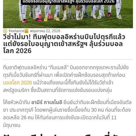
freelance
พฤษภาคม 22, 2026
วีซ่าไม่มา! ทีมฟุตบอลอิหร่านบินไปตุรกีแล้ว
แต่ยังรอใบอนุญาตเข้าสหรัฐฯ ลุ้นร่วมบอล
โลก 2026
ทีมชาติฟุตบอลอิหร่าน “ทีมเมลลี” บินออกจากกรุงเตหะรานไปยัง
ตุรกีเมื่อวันจันทร์ที่ผ่านมา เพื่อเปิดค่ายฝึกซ้อมรอบสุดท้ายก่อน
บอลโลก 2026
แม้ว่าจนถึงขณะนี้ทั้งทีมยังไม่ได้รับวีซ่าเข้า
สหรัฐอเมริกา ซึ่งเป็นสถานที่จัดการแข่งขันรอบแบ่งกลุ่ม
โค้ชหัวหน้าทีม
อามีร์ กาเลโนอี
ยืนยันว่าทีมจะฝึกซ้อมที่เมืองอันตัล
ยา ประเทศตุรกี โดยพกผู้เล่นรายชื่อเบื้องต้น 30 คน ก่อนที่จะต้อง
ลดเหลือ 26 คน ให้ทันก่อนการแข่งขันจะเปิดฉากในวันที่ 11
มิถุนายน