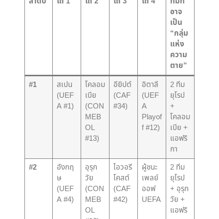
ลำดับ
โถ 1
โถ 2
โถ 3
โถ 4
ทีมที่
อาจ
เป็น
“กลุ่ม
แห่ง
ความ
ตาย”
#1
สเปน
โคลอม
อียิปต์
อิตาลี
2 ทีม
(UEF
เบีย
(CAF
(UEF
ยุโรป
A #1)
(CON
#34)
A
+
MEB
Playof
โคลอม
OL
f #12)
เบีย +
#13)
แอฟริ
กา
#2
อังกฤ
อุรุก
ไอวอรี
ผู้ชนะ
2 ทีม
ษ
วัย
โคสต์
เพลย์
ยุโรป
(UEF
(CON
(CAF
ออฟ
+ อุรุก
A #4)
MEB
#42)
UEFA
วัย +
OL
แอฟริ