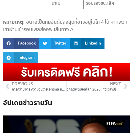
นาเม
รอบรองชนะเลิศ
หมายเหตุ:
อิตาลีเป็นทีมอันดับสูงสุดที่อาจอยู่ในโถ 4 ได้ หากพวก
เขาผ่านเข้ารอบเพลย์ออฟ เส้นทาง A
Facebook
Twitter
LinkedIn
Telegram
PREVIOUS
NEXT
การคว่ำบาตร ความวุ่นวาย อิทธิพล ทรัมป์ จับสลากฟุตบอลโลก 2026
วิกฤตฟุตบอลโลก 2026: ถึงเวลาปรับโครงสร้างฟุตบอลไนจีเรีย
อัปเดตข่าวรายวัน