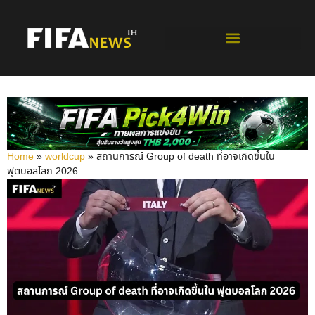
ฟุตบอลโลกรอบคัดเลือก
Home
»
worldcup
»
สถานการณ์ Group of death ที่อาจเกิดขึ้นใน
ฟุตบอลโลก 2026