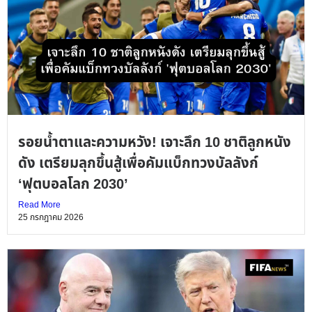
รอยน้ำตาและความหวัง! เจาะลึก 10 ชาติลูกหนัง
ดัง เตรียมลุกขึ้นสู้เพื่อคัมแบ็กทวงบัลลังก์
‘ฟุตบอลโลก 2030’
Read More
25 กรกฎาคม 2026