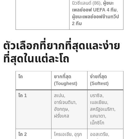
นิวซีแลนด์ (86),
ผู้ชนะ
เพลย์ออฟ UEFA 4 ทีม
,
ผู้ชนะเพลย์ออฟข้ามทวีป
2 ทีม
ตัวเลือกที่ยากที่สุดและง่าย
ที่สุดในแต่ละโถ
โถ
ยากที่สุด
ง่ายที่สุด
(Toughest)
(Softest)
โถ 1
สเปน,
บราซิล,
อาร์เจนตินา,
เบลเยียม,
อังกฤษ,
สหรัฐอเมริกา,
ฝรั่งเศส
แคนาดา,
เม็กซิโก
โถ 2
โครเอเชีย, อุรุก
ออสเตรีย,