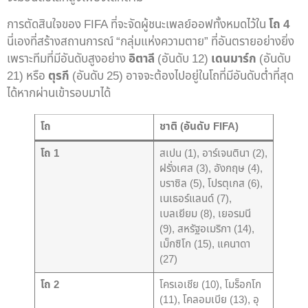
การตัดสินใจของ FIFA ที่จะจัดผู้ชนะเพลย์ออฟทั้งหมดไว้ใน
โถ 4
นี่เองที่สร้างสถานการณ์ “กลุ่มแห่งความตาย” ที่อันตรายอย่างยิ่ง
เพราะทีมที่มีอันดับสูงอย่าง
อิตาลี
(อันดับ 12)
เดนมาร์ก
(อันดับ
21) หรือ
ตุรกี
(อันดับ 25) อาจจะต้องไปอยู่ในโถที่มีอันดับต่ำที่สุด
ได้หากผ่านเข้ารอบมาได้
โถ
ชาติ (อันดับ FIFA)
โถ 1
สเปน (1), อาร์เจนตินา (2),
ฝรั่งเศส (3), อังกฤษ (4),
บราซิล (5), โปรตุเกส (6),
เนเธอร์แลนด์ (7),
เบลเยียม (8), เยอรมนี
(9), สหรัฐอเมริกา (14),
เม็กซิโก (15), แคนาดา
(27)
โถ 2
โครเอเชีย (10), โมร็อกโก
(11), โคลอมเบีย (13), อุ