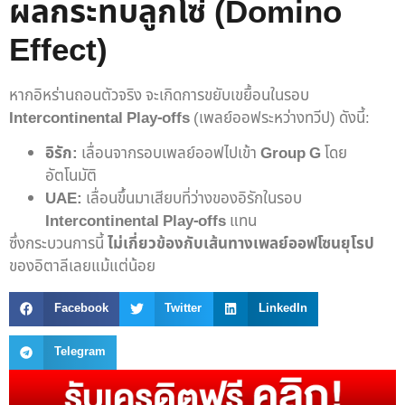
ผลกระทบลูกโซ่ (Domino
Effect)
หากอิหร่านถอนตัวจริง จะเกิดการขยับเขยื้อนในรอบ
Intercontinental Play-offs
(เพลย์ออฟระหว่างทวีป) ดังนี้:
อิรัก:
เลื่อนจากรอบเพลย์ออฟไปเข้า
Group G
โดย
อัตโนมัติ
UAE:
เลื่อนขึ้นมาเสียบที่ว่างของอิรักในรอบ
Intercontinental Play-offs
แทน
ซึ่งกระบวนการนี้
ไม่เกี่ยวข้องกับเส้นทางเพลย์ออฟโซนยุโรป
ของอิตาลีเลยแม้แต่น้อย
Facebook
Twitter
LinkedIn
Telegram