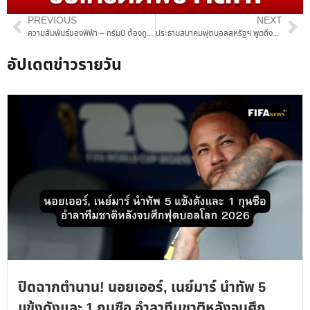
PREVIOUS
NEXT
ความสัมพันธ์ของฟีฟ่า – ทรัมป์ ต้องถูกตรวจสอบเมื่อการแข่งขันฟุตบอลโลกปี 2026 ใกล้เข้ามา
ประธานสมาคมฟุตบอลสหรัฐฯ พูดถึงผลกระทบคว่ำบาตรอิหร่านจาก ฟุตบอลโลก 2026
อัปเดตข่าวรายวัน
ปิดฉากตำนาน! นอยเออร์, เนย์มาร์ นำทัพ 5
แข้งดังและ 1 กุนซือ อำลาทีมชาติหลังจบศึก