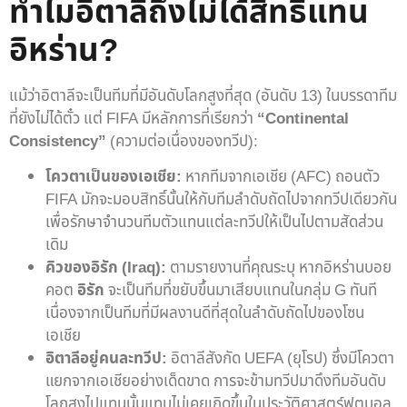
ทำไมอิตาลีถึงไม่ได้สิทธิ์แทน
อิหร่าน?
แม้ว่าอิตาลีจะเป็นทีมที่มีอันดับโลกสูงที่สุด (อันดับ 13) ในบรรดาทีม
ที่ยังไม่ได้ตั๋ว แต่ FIFA มีหลักการที่เรียกว่า
“Continental
Consistency”
(ความต่อเนื่องของทวีป):
โควตาเป็นของเอเชีย:
หากทีมจากเอเชีย (AFC) ถอนตัว
FIFA มักจะมอบสิทธิ์นั้นให้กับทีมลำดับถัดไปจากทวีปเดียวกัน
เพื่อรักษาจำนวนทีมตัวแทนแต่ละทวีปให้เป็นไปตามสัดส่วน
เดิม
คิวของอิรัก (Iraq):
ตามรายงานที่คุณระบุ หากอิหร่านบอย
คอต
อิรัก
จะเป็นทีมที่ขยับขึ้นมาเสียบแทนในกลุ่ม G ทันที
เนื่องจากเป็นทีมที่มีผลงานดีที่สุดในลำดับถัดไปของโซน
เอเชีย
อิตาลีอยู่คนละทวีป:
อิตาลีสังกัด UEFA (ยุโรป) ซึ่งมีโควตา
แยกจากเอเชียอย่างเด็ดขาด การจะข้ามทวีปมาดึงทีมอันดับ
โลกสูงไปแทนนั้นแทบไม่เคยเกิดขึ้นในประวัติศาสตร์ฟุตบอล