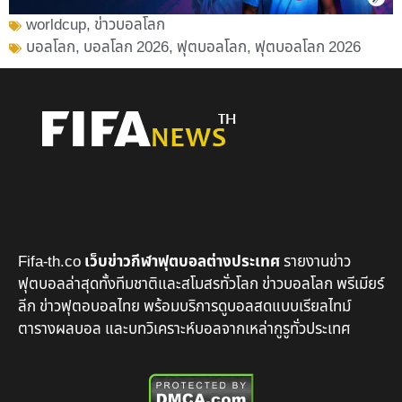
worldcup
,
ข่าวบอลโลก
บอลโลก
,
บอลโลก 2026
,
ฟุตบอลโลก
,
ฟุตบอลโลก 2026
Fifa-th.co
เว็บข่าวกีฬาฟุตบอลต่างประเทศ
รายงานข่าว
ฟุตบอลล่าสุดทั้งทีมชาติและสโมสรทั่วโลก ข่าวบอลโลก พรีเมียร์
ลีก ข่าวฟุตอบอลไทย พร้อมบริการดูบอลสดแบบเรียลไทม์
ตารางผลบอล และบทวิเคราะห์บอลจากเหล่ากูรูทั่วประเทศ