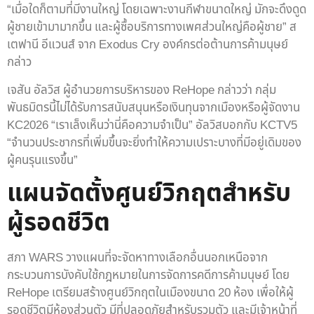
“เมื่อใดก็ตามที่มีงานใหญ่ โดยเฉพาะงานกีฬาขนาดใหญ่ มักจะดึงดูด
ผู้ชายเข้ามามากขึ้น และผู้ซื้อบริการทางเพศส่วนใหญ่คือผู้ชาย” ส
เตฟานี อีแวนส์ จาก Exodus Cry องค์กรต่อต้านการค้ามนุษย์
กล่าว
เจสัน อัลวิส ผู้อำนวยการบริหารของ ReHope กล่าวว่า กลุ่ม
พันธมิตรนี้ไม่ได้รับการสนับสนุนหรือเงินทุนจากเมืองหรือผู้จัดงาน
KC2026 “เราเล็งเห็นว่านี่คือความจำเป็น” อัลวิสบอกกับ KCTV5
“จำนวนประชากรที่เพิ่มขึ้นจะยิ่งทำให้ความเปราะบางที่มีอยู่เดิมของ
ผู้คนรุนแรงขึ้น”
แผนจัดตั้งศูนย์วิกฤตสำหรับ
ผู้รอดชีวิต
สภา WARS วางแผนที่จะจัดหาทางเลือกอื่นนอกเหนือจาก
กระบวนการบังคับใช้กฎหมายในการจัดการคดีการค้ามนุษย์ โดย
ReHope เตรียมสร้างศูนย์วิกฤตในเมืองขนาด 20 ห้อง เพื่อให้ผู้
รอดชีวิตมีห้องส่วนตัว มีที่ปลอดภัยสำหรับรวมตัว และมีเจ้าหน้าที่