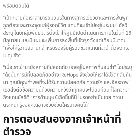
พร้อมตอบโต้
“เป้าหมายคือเราสามารถมอบเส้นทางสู่การเยียวยาและการฟื้นฟูที่
ถูกต้องและตรงจุดแก่ผู้รอดชีวิต แทนที่จะเข้าไปอยู่ในระบบ” อัลวิ
สระบุ โดยกลุ่มพันธมิตรตั้งเป้าให้ศูนย์เปิดดำเนินการภายในวันที่ 16
มิถุนายน และมีแผนจะเพิ่มการลงพื้นที่เชิงรุกตั้งแต่เดือนมีนาคม
“เพื่อให้รู้ว่ามีสถานที่สำหรับรองรับผู้รอดชีวิตแทนที่จะนำตัวพวกเขา
ไปคุมขัง”
“เมื่อเราเข้ามายังสถานที่ปลอดภัย เราอยู่ในสภาพที่บอบช้ำ” โฮประบุ
“ดังนั้นการมีที่ปลอดภัยอย่าง ReHope จึงช่วยให้เราได้ชีวิตกลับคืน
มา คุณมีคุณค่าพอที่จะได้รับความปลอดภัย ความรัก และอิสรภาพ”
เธอส่งต่อข้อความนี้ด้วยความหวังว่าทุกคนจะได้ยินก่อนที่โลกจะมา
ถึงแคนซัสซิตี “การค้ามนุษย์เกิดขึ้นที่นี่ โปรดอย่าเมินเฉย ความ
ตระหนักรู้ของคุณอาจช่วยชีวิตใครบางคนได้”
การตอบสนองจากเจ้าหน้าที่
ตำรวจ