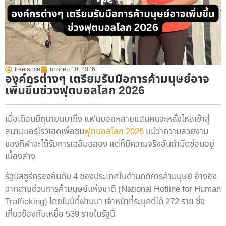
freelance
มกราคม 10, 2026
องค์กรต่างๆ เตรียมรับมือการค้ามนุษย์อาจ
เพิ่มขึ้นช่วงฟุตบอลโลก 2026
เมื่อเดือนมิถุนายนมาถึง แฟนบอลหลายแสนคนจะหลั่งไหลเข้าสู่
สนามแอร์โรว์เฮดเพื่อชม
ฟุตบอลโลก 2026
แม้ว่าความสวยงาม
ของกีฬาจะได้รับการเฉลิมฉลอง แต่ก็มีความจริงอันดำมืดซ่อนอยู่
เบื้องล่าง
รัฐมิสซูรีครองอันดับ 4 ของประเทศในด้านคดีการค้ามนุษย์ อ้างอิง
จากสายด่วนการค้ามนุษย์แห่งชาติ (National Hotline for Human
Trafficking) โดยในปีที่ผ่านมา เจ้าหน้าที่ระบุคดีได้ 272 ราย ซึ่ง
เกี่ยวข้องกับเหยื่อ 539 รายในรัฐนี้