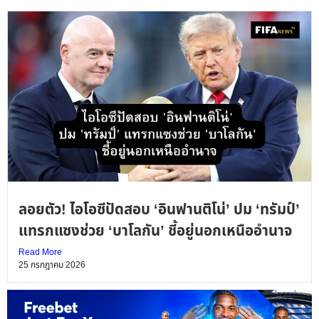
ลอยตัว! ไอโอซีปัดสอบ ‘อินฟานติโน่’ ปม ‘ทรัมป์’
แทรกแซงช่วย ‘บาโลกัน’ ชี้อยู่นอกเหนืออำนาจ
Read More
25 กรกฎาคม 2026