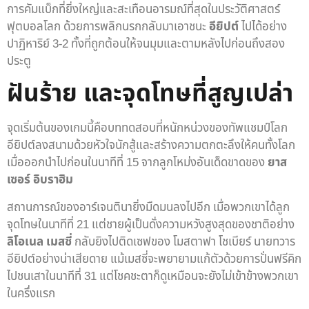
การคัมแบ็กที่ยิ่งใหญ่และสะเทือนอารมณ์ที่สุดในประวัติศาสตร์
ฟุตบอลโลก ด้วยการพลิกนรกกลับมาเอาชนะ
อียิปต์
ไปได้อย่าง
ปาฏิหาริย์ 3-2 ทั้งที่ถูกต้อนให้จนมุมและตามหลังไปก่อนถึงสอง
ประตู
ฝันร้าย และจุดโทษที่สูญเปล่า
จุดเริ่มต้นของเกมนี้คือบททดสอบที่หนักหน่วงของทัพแชมป์โลก
อียิปต์ลงสนามด้วยหัวใจนักสู้และสร้างความตกตะลึงให้คนทั้งโลก
เมื่อออกนำไปก่อนในนาทีที่ 15 จากลูกโหม่งอันเด็ดขาดของ
ยาส
เซอร์ อิบราฮิม
สถานการณ์ของอาร์เจนตินายิ่งมืดมนลงไปอีก เมื่อพวกเขาได้ลูก
จุดโทษในนาทีที่ 21 แต่ชายผู้เป็นดั่งความหวังสูงสุดของชาติอย่าง
ลิโอเนล เมสซี่
กลับยิงไปติดเซฟของ โมสตาฟา โชเบียร์ นายทวาร
อียิปต์อย่างน่าเสียดาย แม้เมสซี่จะพยายามแก้ตัวด้วยการปั่นฟรีคิก
ไปชนเสาในนาทีที่ 31 แต่โชคชะตาก็ดูเหมือนจะยังไม่เข้าข้างพวกเขา
ในครึ่งแรก