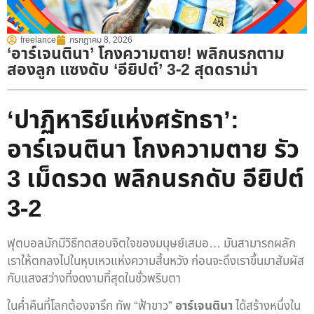
freelance
กรกฎาคม 8, 2026
‘อาร์เจนตินา’ โกงความตาย! พลิกนรกตาม
สองลูก แซงดับ ‘อียิปต์’ 3-2 สุดดราม่า
‘ปาฏิหาริย์แห่งศรัทธา’:
อาร์เจนตินา โกงความตาย รัว
3 เม็ดรวด พลิกนรกดับ อียิปต์
3-2
ฟุตบอลมักมีวิธีทดสอบจิตใจของมนุษย์เสมอ… มันสามารถผลัก
เราให้ตกลงไปในหุบเหวแห่งความสิ้นหวัง ก่อนจะดึงเราขึ้นมาสัมผัส
กับแสงสว่างที่งดงามที่สุดในชั่วพริบตา
ในค่ำคืนที่โลกต้องจารึก ทัพ “ฟ้าขาว”
อาร์เจนตินา
ได้สร้างหนึ่งใน