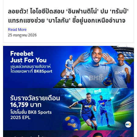
ลอยตัว! ไอโอซีปัดสอบ ‘อินฟานติโน่’ ปม ‘ทรัมป์’
แทรกแซงช่วย ‘บาโลกัน’ ชี้อยู่นอกเหนืออำนาจ
Read More
25 กรกฎาคม 2026