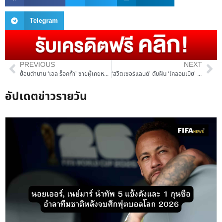
Telegram
PREVIOUS
NEXT
ย้อนตำนาน ‘เอล ร็อคก้า’ ชายผู้เคยหยุด ‘ลิโอเนล เมสซี่’ ร่างทอง และบทบาทใหม่ในวัย 40 ปี
‘สวิตเซอร์แลนด์’ ดับฝัน ‘โคลอมเบีย’ ดวลเป้าชนะ 4-3 สร้างประวัติศาสตร์ทะลุ 8 ทีมในรอบ 72 ปี!
อัปเดตข่าวรายวัน