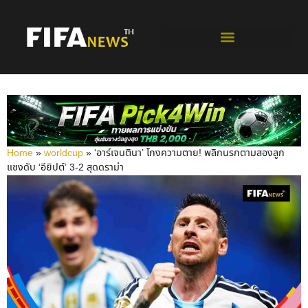
ฟุตบอลโลกรอบคัดเลือก
Home
»
worldcup
»
‘อาร์เจนตินา’ โกงความตาย! พลิกนรกตามสองลูก
แซงดับ ‘อียิปต์’ 3-2 สุดดราม่า