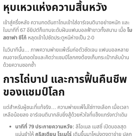
หุบเหวแห่งความสิ้นหวัง
เข้าสู่ครึ่งหลัง ความกดดันถาโถมเข้าใส่อาร์เจนตินาอย่างหนัก และ
ในนาทีที่ 67 อียิปต์ก็แทบจะดับฝันแฟนบอลฟ้าขาวทั้งสนาม เมื่อ
โม
สตาฟา ซิโก้
หลุดเข้าไปซัดประตูหนีห่างเป็น 2-0
ในวินาทีนั้น… ภาพความพ่ายแพ้เริ่มก่อตัวชัดเจน แฟนบอลหลาย
คนอาจเริ่มถอดใจและคิดว่าแชมป์โลกคงต้องเก็บกระเป๋ากลับบ้าน
ด้วยความชอกช้ำ
การไถ่บาป และการฟื้นคืนชีพ
ของแชมป์โลก
แต่สำหรับผู้ชนะที่แท้จริง… ความพ่ายแพ้ไม่ใช่ทางเลือก เมื่อเวลา
เหลือน้อยลง อาร์เจนตินากลับยิ่งสู้ด้วยหัวใจที่แข็งแกร่งกว่าเดิม
นาทีที่ 79 ประกายความหวัง:
ลิโอเนล เมสซี่ เปิดบอลสุด
แม่นยำให้
คริสเตียน โรเมโร่
เติมขึ้นมาโหม่งตุงตาข่าย ปลุก