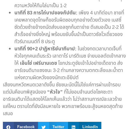
ความหวังให้ทีมไล่มาเป็น 1-2
นาทีที่ 83 การไถ่บาปของกัปตัน:
เพียง 4 นาทีต่อมา ชายที่
เคยพลาดจุดโทษก็ขอรับผิดชอบทุกอย่างด้วยตัวเอง เมสซี่
ซัดด้วยซ้ายข้างถนัดส่งบอลซุกก้นตาข่าย ตีเสมอเป็น 2-2 ได้
สำเร็จอย่างยิ่งใหญ่ พร้อมขยับขึ้นนำเป็นดาวซัลโวเดี่ยวของ
ทัวร์นาเมนต์ที่ 8 ประตู
นาทีที่ 90+2 ปาฏิหาริย์นาทีบาป:
ในช่วงทดเวลาบาดเจ็บที่
หัวใจทุกคนเต้นระรัว เลาตาโร่ มาร์ติเนซ จ่ายบอลตัดเข้ากลาง
ให้
เอ็นโซ่ เฟร์นานเดซ
โขกประตูชัยเข้าไปอย่างเด็ดขาด ส่ง
อาร์เจนตินาแซงชนะ 3-2 ท่ามกลางความตกตะลึงและน้ำตา
แห่งความผิดหวังของนักเตะอียิปต์
เสียงนกหวีดหมดเวลาดังขึ้น ชัยชนะนัดนี้ไม่ใช่แค่การผ่านเข้ารอบ
แต่มันคือบทพิสูจน์ของ
“หัวใจ”
ที่ไม่ยอมจำนนต่อโชคชะตา
อาร์เจนตินาได้แสดงให้โลกเห็นแล้วว่า ไม่ว่าสถานการณ์จะเลวร้าย
แค่ไหน ตราบใดที่ยังมีลมหายใจ พวกเขาพร้อมจะสู้จนหยดสุดท้าย
เสมอ
Facebook
Twitter
LinkedIn