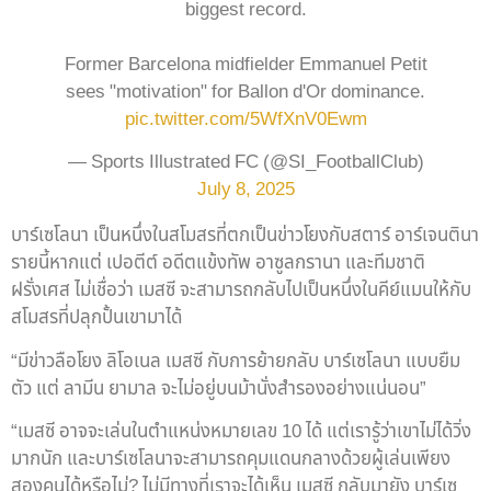
biggest record.
Former Barcelona midfielder Emmanuel Petit
sees "motivation" for Ballon d'Or dominance.
pic.twitter.com/5WfXnV0Ewm
— Sports Illustrated FC (@SI_FootballClub)
July 8, 2025
บาร์เซโลนา เป็นหนึ่งในสโมสรที่ตกเป็นข่าวโยงกับสตาร์ อาร์เจนตินา
รายนี้หากแต่ เปอตีต์ อดีตแข้งทัพ อาซูลกรานา และทีมชาติ
ฝรั่งเศส ไม่เชื่อว่า เมสซี จะสามารถกลับไปเป็นหนึ่งในคีย์แมนให้กับ
สโมสรที่ปลุกปั้นเขามาได้
“มีข่าวลือโยง ลิโอเนล เมสซี กับการย้ายกลับ บาร์เซโลนา แบบยืม
ตัว แต่ ลามีน ยามาล จะไม่อยู่บนม้านั่งสำรองอย่างแน่นอน”
“เมสซี อาจจะเล่นในตำแหน่งหมายเลข 10 ได้ แต่เรารู้ว่าเขาไม่ได้วิ่ง
มากนัก และบาร์เซโลนาจะสามารถคุมแดนกลางด้วยผู้เล่นเพียง
สองคนได้หรือไม่? ไม่มีทางที่เราจะได้เห็น เมสซี กลับมายัง บาร์เซ