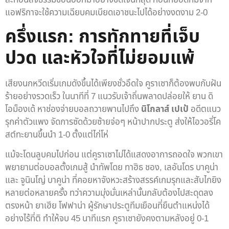
แอฟริกาจะใช้ความเฉียบคมเบียดเอาชนะไปได้อย่างงดงาม 2-0
ครึ่งแรก: การทักทายที่เจ็บ
ปวด และหัวใจที่ไม่ยอมแพ้
เสียงนกหวีดเริ่มเกมดังขึ้นได้เพียงชั่วอึดใจ คูราเซาก็ต้องพบกับฝัน
ร้ายอย่างรวดเร็ว ในนาทีที่ 7 แนวรับเจ้าถิ่นพลาดปล่อยให้ ยาน ดิ
โอม็องเด้ หาช่องจ่ายบอลถวายพานไปถึง
นิโกลาส์ เปเป้
อดีตแนว
รุกค่าตัวแพง จัดการซัดด้วยซ้ายจ่อๆ หน้าปากประตู ส่งให้ไอวอรี่โค
สต์ทะยานขึ้นนำ 1-0 ตั้งแต่ไก่โห่
แม้จะโดนลูบคมไปก่อน แต่คูราเซาไม่ได้แสดงอาการถอดใจ พวกเขา
พยายามต่อบอลตั้งเกมสู้ นำทัพโดย ทาฮิธ ชอง, เลอันโดร บาคูน่า
และ จูนินโญ่ บาคูน่า ที่คอยหาจังหวะสร้างสรรค์เกมรุกและสับไกยิง
หลายต่อหลายครั้ง ทว่าความมุ่งมั่นเหล่านั้นกลับต้องไปสะดุดลง
ตรงหน้า ยาเฮีย โฟฟาน่า ผู้รักษาประตูทีมเยือนที่ยืนตำแหน่งได้
อย่างไร้ที่ติ ทำให้จบ 45 นาทีแรก คูราเซายังคงตามหลังอยู่ 0-1