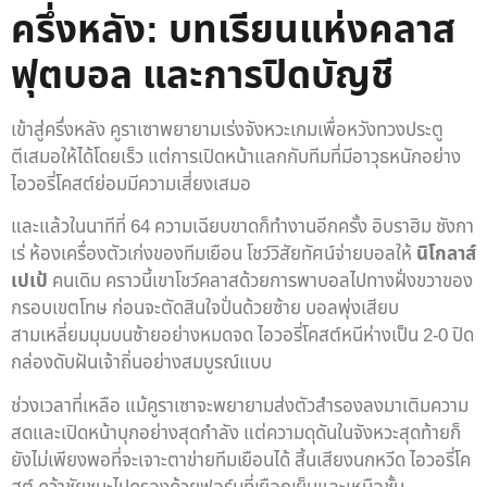
ครึ่งหลัง: บทเรียนแห่งคลาส
ฟุตบอล และการปิดบัญชี
เข้าสู่ครึ่งหลัง คูราเซาพยายามเร่งจังหวะเกมเพื่อหวังทวงประตู
ตีเสมอให้ได้โดยเร็ว แต่การเปิดหน้าแลกกับทีมที่มีอาวุธหนักอย่าง
ไอวอรี่โคสต์ย่อมมีความเสี่ยงเสมอ
และแล้วในนาทีที่ 64 ความเฉียบขาดก็ทำงานอีกครั้ง อิบราฮิม ซังกา
เร่ ห้องเครื่องตัวเก่งของทีมเยือน โชว์วิสัยทัศน์จ่ายบอลให้
นิโกลาส์
เปเป้
คนเดิม คราวนี้เขาโชว์คลาสด้วยการพาบอลไปทางฝั่งขวาของ
กรอบเขตโทษ ก่อนจะตัดสินใจปั่นด้วยซ้าย บอลพุ่งเสียบ
สามเหลี่ยมมุมบนซ้ายอย่างหมดจด ไอวอรี่โคสต์หนีห่างเป็น 2-0 ปิด
กล่องดับฝันเจ้าถิ่นอย่างสมบูรณ์แบบ
ช่วงเวลาที่เหลือ แม้คูราเซาจะพยายามส่งตัวสำรองลงมาเติมความ
สดและเปิดหน้าบุกอย่างสุดกำลัง แต่ความดุดันในจังหวะสุดท้ายก็
ยังไม่เพียงพอที่จะเจาะตาข่ายทีมเยือนได้ สิ้นเสียงนกหวีด ไอวอรี่โค