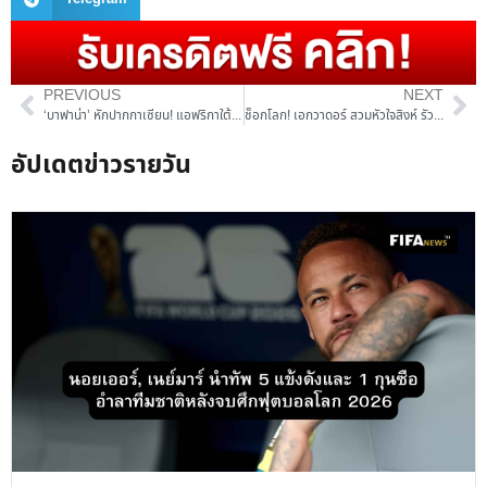
PREVIOUS
NEXT
‘บาฟาน่า’ หักปากกาเซียน! แอฟริกาใต้ สวนกลับสุดคม เฉือนดับ เกาหลีใต้ 1-0 ‘ซน ฮึง-มิน’ ช่วยไม่ไหว
ช็อกโลก! เอกวาดอร์ สวมหัวใจสิงห์ รัวแซงดับ อินทรีเหล็ก เยอรมนี 2-1
อัปเดตข่าวรายวัน