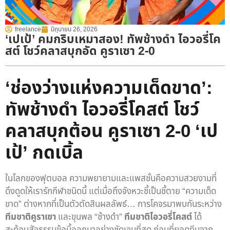
freelance
มิถุนายน 26, 2026
‘เปเป้’ คมกริบเหมาสอง! ทัพช้างดำ ไอวอรี่โค
สต์ โชว์คลาสบุกอัด คูราเซา 2-0
‘ช่องว่างแห่งความเด็ดขาด’:
ทัพช้างดำ ไอวอรี่โคสต์ โชว์
คลาสบุกต้อน คูราเซา 2-0 ‘เป
เป้’ กดเบิ้ล
ในโลกของฟุตบอล ความพยายามและแพสชั่นคือความสวยงามที่
ดึงดูดให้เรารักกีฬาชนิดนี้ แต่เมื่อถึงจังหวะชี้เป็นชี้ตาย “ความเด็ด
ขาด” ต่างหากที่เป็นตัวตัดสินผลลัพธ์… การโคจรมาพบกันระหว่าง
ทีมชาติคูราเซา
และขุนพล “ช้างดำ”
ทีมชาติไอวอรี่โคสต์
ได้
สะท้อนสัจธรรมข้อนี้ออกมาอย่างชัดเจนที่สุด ก่อนที่ยอดทีมจาก