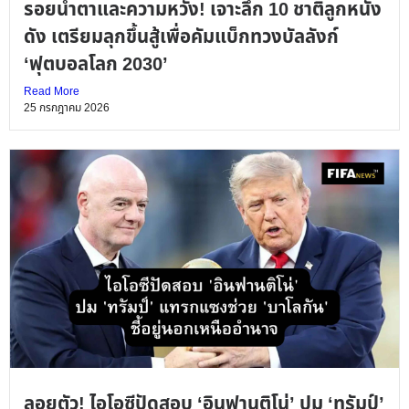
รอยน้ำตาและความหวัง! เจาะลึก 10 ชาติลูกหนัง
ดัง เตรียมลุกขึ้นสู้เพื่อคัมแบ็กทวงบัลลังก์
‘ฟุตบอลโลก 2030’
Read More
25 กรกฎาคม 2026
ลอยตัว! ไอโอซีปัดสอบ ‘อินฟานติโน่’ ปม ‘ทรัมป์’