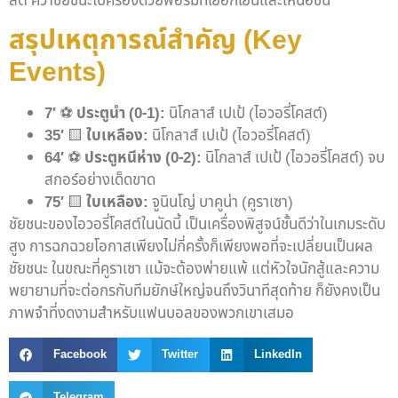
สต์ คว้าชัยชนะไปครองด้วยฟอร์มที่เยือกเย็นและเหนือชั้น
สรุปเหตุการณ์สำคัญ (Key
Events)
7′
⚽️
ประตูนำ (0-1):
นิโกลาส์ เปเป้ (ไอวอรี่โคสต์)
35′
🟨
ใบเหลือง:
นิโกลาส์ เปเป้ (ไอวอรี่โคสต์)
64′
⚽️
ประตูหนีห่าง (0-2):
นิโกลาส์ เปเป้ (ไอวอรี่โคสต์) จบ
สกอร์อย่างเด็ดขาด
75′
🟨
ใบเหลือง:
จูนินโญ่ บาคูน่า (คูราเซา)
ชัยชนะของไอวอรี่โคสต์ในนัดนี้ เป็นเครื่องพิสูจน์ชั้นดีว่าในเกมระดับ
สูง การฉกฉวยโอกาสเพียงไม่กี่ครั้งก็เพียงพอที่จะเปลี่ยนเป็นผล
ชัยชนะ ในขณะที่คูราเซา แม้จะต้องพ่ายแพ้ แต่หัวใจนักสู้และความ
พยายามที่จะต่อกรกับทีมยักษ์ใหญ่จนถึงวินาทีสุดท้าย ก็ยังคงเป็น
ภาพจำที่งดงามสำหรับแฟนบอลของพวกเขาเสมอ
Facebook
Twitter
LinkedIn
Telegram