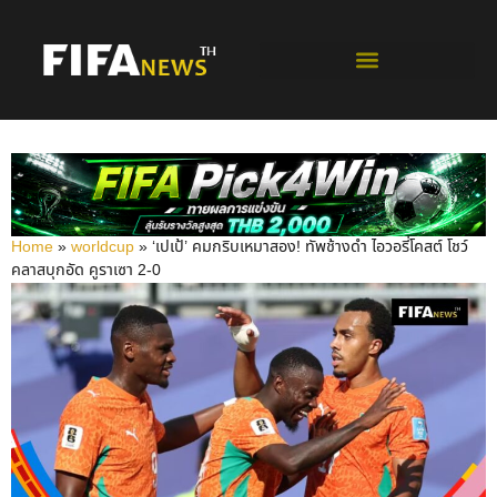
ฟุตบอลโลกรอบคัดเลือก
Home
»
worldcup
»
‘เปเป้’ คมกริบเหมาสอง! ทัพช้างดำ ไอวอรี่โคสต์ โชว์
คลาสบุกอัด คูราเซา 2-0