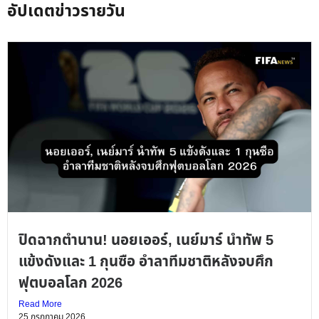
อัปเดตข่าวรายวัน
ปิดฉากตำนาน! นอยเออร์, เนย์มาร์ นำทัพ 5
แข้งดังและ 1 กุนซือ อำลาทีมชาติหลังจบศึก
ฟุตบอลโลก 2026
Read More
25 กรกฎาคม 2026