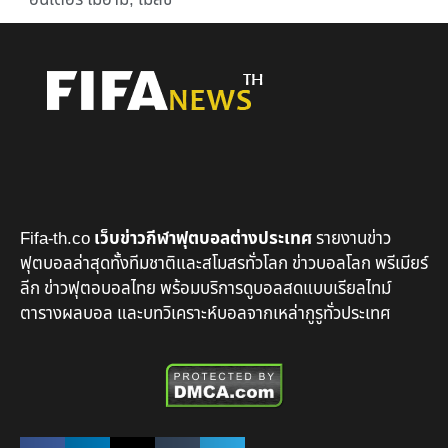
อินเตอร์ ไมอามี
,
เมสซี
Fifa-th.co
เว็บข่าวกีฬาฟุตบอลต่างประเทศ
รายงานข่าว
ฟุตบอลล่าสุดทั้งทีมชาติและสโมสรทั่วโลก ข่าวบอลโลก พรีเมียร์
ลีก ข่าวฟุตอบอลไทย พร้อมบริการดูบอลสดแบบเรียลไทม์
ตารางผลบอล และบทวิเคราะห์บอลจากเหล่ากูรูทั่วประเทศ