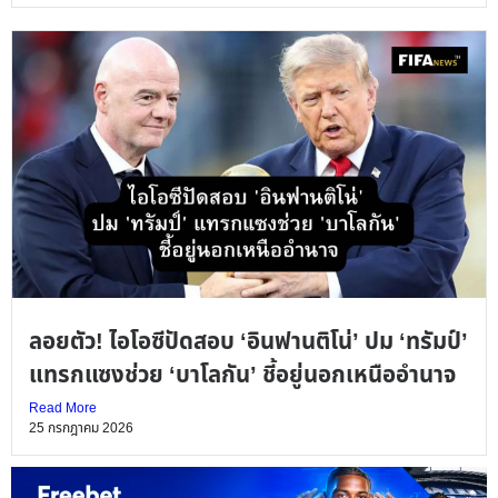
ลอยตัว! ไอโอซีปัดสอบ ‘อินฟานติโน่’ ปม ‘ทรัมป์’
แทรกแซงช่วย ‘บาโลกัน’ ชี้อยู่นอกเหนืออำนาจ
Read More
25 กรกฎาคม 2026