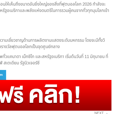
ท้อนให้เห็นถึงขนาดอันยิ่งใหญ่ของสิ่งที่ฟุตบอลโลก 2026 กำลังจะ
ฐอเมริกาและพลังแห่งดนตรีในการรวมผู้คนจากทั่วทุกมุมโลกเข้า
ีความเชี่ยวชาญด้านการผลิตงานแสดงระดับมหกรรม โดยจะมีทั้งวิ
วยรางวัลฟุตบอลโลกเป็นจุดศูนย์กลาง
่วแคนาดา เม็กซิโก และสหรัฐอเมริกา เริ่มต้นวันที่ 11 มิถุนายน ที่
์ สเตเดียม รัฐนิวเจอร์ซี
am
NEXT