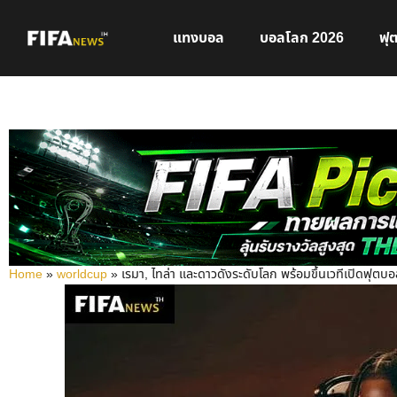
แทงบอล
บอลโลก 2026
ฟุ
Home
»
worldcup
»
เรมา, ไทล่า และดาวดังระดับโลก พร้อมขึ้นเวทีเปิดฟุต