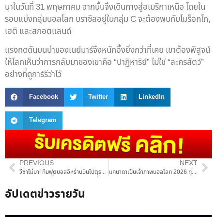
นาในวันที่ 31 พฤษภาคม จากนั้นจึงเดินทางสู่อเมริกาเหนือ โดยใน
รอบแบ่งกลุ่มบอลโลก บราซิลอยู่ในกลุ่ม C จะต้องพบกับโมร็อกโก,
เฮติ และสกอตแลนด์
แรงกดดันบนบ่าของเนย์มาร์จึงหนักอึ้งยิ่งกว่าที่เคย เขาต้องพิสูจน์
ให้โลกเห็นว่าการกลับมาของเขาคือ “ปาฏิหาริย์” ไม่ใช่ “ละครสัตว์”
อย่างที่ดูการ์รีว่าไว้
Facebook
Twitter
LinkedIn
Telegram
PREVIOUS
NEXT
วีซ่าไม่มา! ทีมฟุตบอลอิหร่านบินไปตุรกีแล้ว แต่ยังรอใบอนุญาตเข้าสหรัฐฯ ลุ้นร่วมบอลโลก 2026
แคนาดาเป็นเจ้าภาพบอลโลก 2026 ทุ่มเงินภาษีประชาชนกว่า 1 พันล้าน
อัปเดตข่าวรายวัน