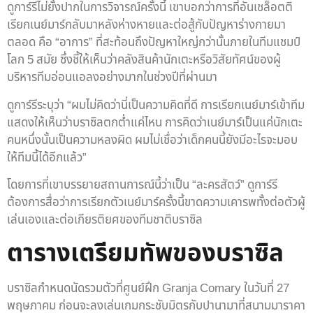
ดูการ์รีไม่ยั้งปากในการวิจารณ์ครั้งนี้ เขาบอกว่าการที่อันเชล็อตติ
เรียกเนย์มาร์กลับมาหลังห่างหายและต่อสู้กับปัญหาร่างกายมา
ตลอด คือ “อาการ” ที่สะท้อนถึงปัญหาใหญ่กว่านั้นภายในทีมแชมป์
โลก 5 สมัย ซึ่งชี้ให้เห็นว่าคลังสินค้านักเตะหรือวิสัยทัศน์ของผู้
บริหารทีมอ่อนแอลงอย่างมากในช่วงปีที่ผ่านมา
ดูการ์รีระบุว่า “ผมไม่คิดว่านี่เป็นความคิดที่ดี การเรียกเนย์มาร์เข้าทีม
แสดงให้เห็นว่าบราซิลตกต่ำแค่ไหน การคิดว่าเนย์มาร์เป็นแค่นักเตะ
คนหนึ่งนั้นเป็นความหลงผิด ผมไม่เชื่อว่าเด็กคนนี้ยังมีอะไรจะมอบ
ให้ทีมนี้ได้อีกแล้ว”
โดยการที่เขาบรรยายสถานการณ์นี้ว่าเป็น “ละครสัตว์” ดูการ์รี
ต้องการสื่อว่าการเรียกตัวเนย์มาร์ครั้งนี้ขาดความเคารพทั้งต่อตัวผู้
เล่นเองและต่อเกียรติยศของทีมชาติบราซิล
ตารางเตรียมทัพของบราซิล
บราซิลกำหนดนัดรวมตัวที่ศูนย์ฝึก Granja Comary ในวันที่ 27
พฤษภาคม ก่อนจะลงเล่นเกมกระชับมิตรกับปานามาที่สนามมาราคา