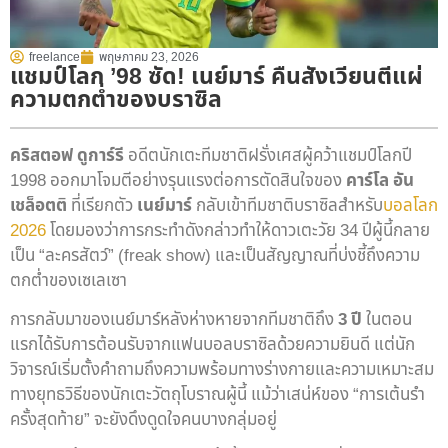
freelance
พฤษภาคม 23, 2026
แชมป์โลก ’98 ซัด! เนย์มาร์ คืนสังเวียนตีแผ่
ความตกต่ำของบราซิล
คริสตอฟ ดูการ์รี
อดีตนักเตะทีมชาติฝรั่งเศสผู้คว้าแชมป์โลกปี
1998 ออกมาโจมตีอย่างรุนแรงต่อการตัดสินใจของ
คาร์โล อัน
เชล็อตต
ิ ที่เรียกตัว
เนย์มาร์
กลับเข้าทีมชาติบราซิลสำหรับ
บอลโลก
2026
โดยมองว่าการกระทำดังกล่าวทำให้ดาวเตะวัย 34 ปีผู้นี้กลาย
เป็น “ละครสัตว์” (freak show) และเป็นสัญญาณที่บ่งชี้ถึงความ
ตกต่ำของเซเลเซา
การกลับมาของเนย์มาร์หลังห่างหายจากทีมชาติถึง
3 ปี
ในตอน
แรกได้รับการต้อนรับจากแฟนบอลบราซิลด้วยความยินดี แต่นัก
วิจารณ์เริ่มตั้งคำถามถึงความพร้อมทางร่างกายและความเหมาะสม
ทางยุทธวิธีของนักเตะวัตถุโบราณผู้นี้ แม้ว่าเสน่ห์ของ “การเต้นรำ
ครั้งสุดท้าย” จะยังดึงดูดใจคนบางกลุ่มอยู่