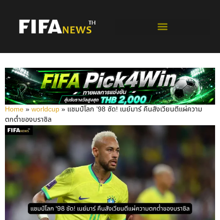
ฟุตบอลโลกรอบคัดเลือก
Home
»
worldcup
»
แชมป์โลก ’98 ซัด! เนย์มาร์ คืนสังเวียนตีแผ่ความ
ตกต่ำของบราซิล