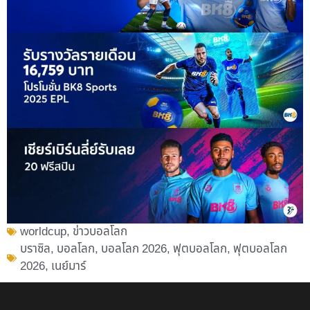
worldcup
,
ข่าวบอลโลก
บราซิล
,
บอลโลก
,
บอลโลก 2026
,
ฟุตบอลโลก
,
ฟุตบอลโลก
2026
,
เนย์มาร์