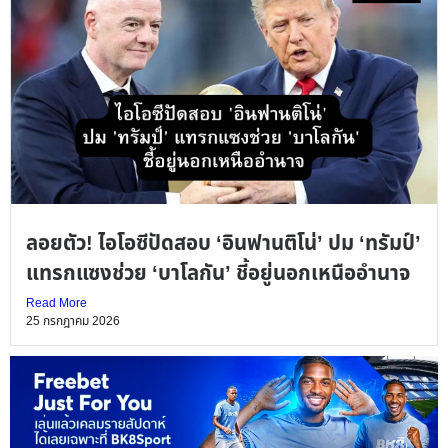
ลอยตัว! ไอโอซีปัดสอบ ‘อินฟานติโน่’ ปม ‘ทรัมป์’
แทรกแซงช่วย ‘บาโลกัน’ ชี้อยู่นอกเหนืออำนาจ
Read More
25 กรกฎาคม 2026