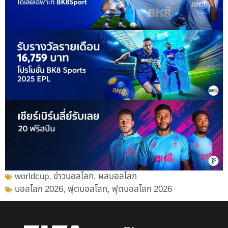
worldcup
,
ข่าวบอลโลก
,
ผลบอลโลก
บอลโลก 2026
,
ฟุตบอลโลก
,
ฟุตบอลโลก 2026