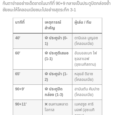
ก้นตาข่ายอย่างเด็ดขาดในนาทีที่ 90+9 กลายเป็นประตูปิดกล่องย้ำ
ชัยชนะให้โคลอมเบียชนะไปอย่างสุดระทึก 3-1
นาทีที่
เหตุการณ์
ผู้เล่น / ทีม
สำคัญ
40′
⚽️
ประตูนำ (0-
ดานิเอล มูญอซ
1)
(โคลอมเบีย)
60′
⚽️
ประตูตีเสมอ
อับบอสเบก ไฟ
(1-1)
ซุลลาเอฟ
(อุซเบกิสถาน)
65′
⚽️
ประตูนำ (1-
หลุยส์ ดิอาซ
2)
(โคลอมเบีย)
90+9′
⚽️
ประตูปิด
ฮามินตัน คัมปาซ
กล่อง (1-3)
(โคลอมเบีย)
90+11′
❌ ชนคานพลาด
เบคฮรูซ คาริ
โอกาส
มอฟ (อุซเบกิ