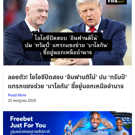
ลอยตัว! ไอโอซีปัดสอบ ‘อินฟานติโน่’ ปม ‘ทรัมป์’
แทรกแซงช่วย ‘บาโลกัน’ ชี้อยู่นอกเหนืออำนาจ
Read More
25 กรกฎาคม 2026