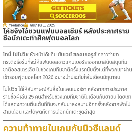
freelance
กันยายน 1, 2025
โค้ชจิงโจ้ชวนแฟนบอลเชียร์ หลังประกาศราย
ชื่อนักเตะทำศึกฟุตบอลโลก
โทนี่ โปโปวิช
หัวหน้าโค้ชทีม
ซับเวย์ ซอคเกอรูส์
กล่าวว่าเขา
กระตือรือร้นที่จะให้แฟนบอลชาวแคนเบอร์ราออกมาสนับสนุนทีม
ชาติออสเตรเลีย ในช่วงเกมทีมชาติครั้งแรกนับตั้งแต่ที่พวกเขาผ่าน
เข้ารอบฟุตบอลโลก 2026 อย่างน่าประทับใจในเดือนมิถุนายน
โปโปวิช ได้ให้สัมภาษณ์กับสื่อในแคนเบอร์รา หลังจากการประกาศ
รายชื่อผู้เล่น 25 คนสำหรับช่วงเกมทีมชาติในเดือนกันยายน โดยเขา
ได้แสดงความตื่นเต้นที่ทีมจะกลับมาลงสนามอีกครั้งหลังจากพักไป
สามเดือน และได้พูดถึงการเลือกนักเตะชุดล่าสุด
ความท้าทายในเกมกับนิวซีแลนด์