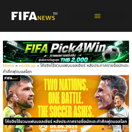
ฟุตบอลโลกรอบคัดเลือก
Home
»
worldcup
»
โค้ชจิงโจ้ชวนแฟนบอลเชียร์ หลังประกาศรายชื่อนักเตะ
ทำศึกฟุตบอลโลก