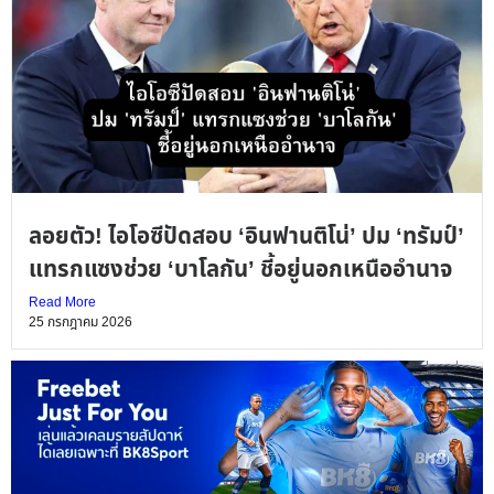
ลอยตัว! ไอโอซีปัดสอบ ‘อินฟานติโน่’ ปม ‘ทรัมป์’
แทรกแซงช่วย ‘บาโลกัน’ ชี้อยู่นอกเหนืออำนาจ
Read More
25 กรกฎาคม 2026