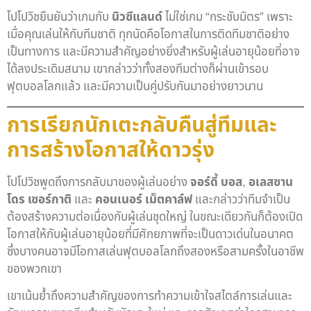
โปโปวิชยืนยันว่าเกมกับ
นิวซีแลนด์
ไม่ใช่เกม “กระชับมิตร” เพราะ
เมื่อคุณเล่นให้กับทีมชาติ ทุกนัดคือโอกาสในการติดทีมชาติอย่าง
เป็นทางการ และมีความสำคัญอย่างยิ่งสำหรับผู้เล่นอายุน้อยที่อาจ
ได้ลงประเดิมสนาม เขากล่าวว่าทั้งสองทีมต่างก็ผ่านเข้ารอบ
ฟุตบอลโลกแล้ว และมีความเป็นคู่ปรับกันมาอย่างยาวนาน
การเรียกนักเตะกลับคืนสู่ทีมและ
การสร้างโอกาสให้ดาวรุ่ง
โปโปวิชพูดถึงการกลับมาของผู้เล่นอย่าง
จอร์ดี้ บอส
,
อเลสซาน
โดร เซอร์กาติ
และ
คอนเนอร์ เม็ตคาล์ฟ
และกล่าวว่าทีมจำเป็น
ต้องสร้างความต่อเนื่องกับผู้เล่นชุดใหญ่ ในขณะเดียวกันก็ต้องเปิด
โอกาสให้กับผู้เล่นอายุน้อยที่มีศักยภาพที่จะเป็นดาวเด่นในอนาคต
ซึ่งบางคนอาจมีโอกาสเล่นฟุตบอลโลกถึงสองหรือสามครั้งในอาชีพ
ของพวกเขา
เขาเน้นย้ำถึงความสำคัญของการทำความเข้าใจสไตล์การเล่นและ