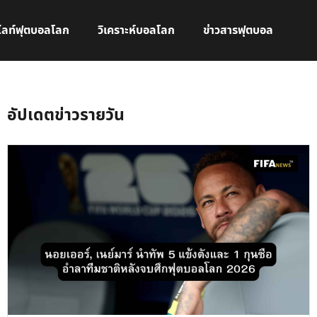
ไลท์ฟุตบอลโลก
วิเคราะห์บอลโลก
ข่าวสารฟุตบอล
อัปเดตข่าวรายวัน