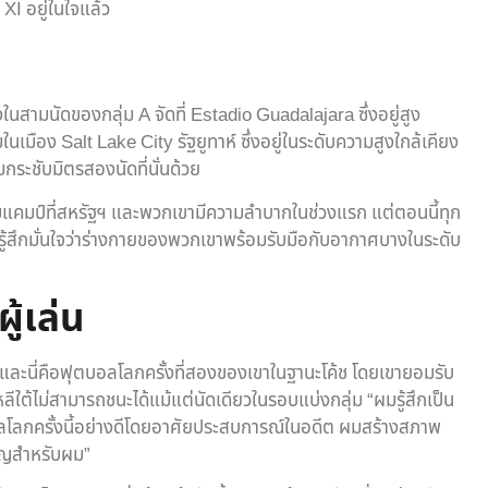
XI อยู่ในใจแล้ว
นสามนัดของกลุ่ม A จัดที่ Estadio Guadalajara ซึ่งอยู่สูง
เมือง Salt Lake City รัฐยูทาห์ ซึ่งอยู่ในระดับความสูงใกล้เคียง
ระชับมิตรสองนัดที่นั่นด้วย
่เริ่มแคมป์ที่สหรัฐฯ และพวกเขามีความลำบากในช่วงแรก แต่ตอนนี้ทุก
จะรู้สึกมั่นใจว่าร่างกายของพวกเขาพร้อมรับมือกับอากาศบางในระดับ
ู้เล่น
ล่น และนี่คือฟุตบอลโลกครั้งที่สองของเขาในฐานะโค้ช โดยเขายอมรับ
ีใต้ไม่สามารถชนะได้แม้แต่นัดเดียวในรอบแบ่งกลุ่ม “ผมรู้สึกเป็น
ุตบอลโลกครั้งนี้อย่างดีโดยอาศัยประสบการณ์ในอดีต ผมสร้างสภาพ
คัญสำหรับผม”