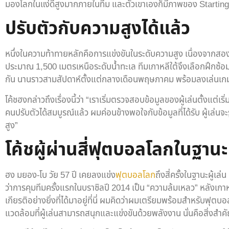
มองโลกในแง่ดีสูงมากภายในทีม และตัวเขาเองก็มีภาพของ Starting 
ปรับตัวกับความสูงได้แล้ว
หนึ่งในความท้าทายหลักคือการแข่งขันในระดับความสูง เนื่องจากสองใ
ประมาณ 1,500 เมตรเหนือระดับน้ำทะเล ทีมเกาหลีใต้จึงเลือกฝึกซ้อมใน
กัน นานราวสามสัปดาห์ตั้งแต่กลางเดือนพฤษภาคม พร้อมลงเล่นเกมก
โค้ชฮงกล่าวถึงเรื่องนี้ว่า “เราเริ่มตรวจสอบข้อมูลของผู้เล่นตั้งแต
คนปรับตัวได้สมบูรณ์แล้ว ผมค่อนข้างพอใจกับข้อมูลที่ได้รับ ผู้เล่น
สูง”
โค้ชผู้ผ่านสี่ฟุตบอลโลกในฐานะผ
ฮง มยอง-โบ วัย 57 ปี เคยลงแข่ง
ฟุตบอลโลก
ถึงสี่ครั้งในฐานะผู้เ
ว่าการคุมทีมครั้งแรกในบราซิลปี 2014 เป็น “ความล้มเหลว” หลังเกาหล
เกียรติอย่างยิ่งที่ได้มาอยู่ที่นี่ ผมคิดว่าผมเตรียมพร้อมสำหรับฟ
แวดล้อมที่ผู้เล่นสามารถสนุกและแข่งขันด้วยพลังงาน นั่นคือสิ่งสำ