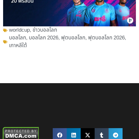
worldcup
,
ข่าวบอลโลก
บอลโลก
,
บอลโลก 2026
,
ฟุตบอลโลก
,
ฟุตบอลโลก 2026
,
เกาหลีใต้