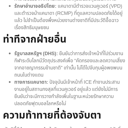
รักษาอำนาจอธิปไตย:
แคนาดามีตำรวจแวนคูเวอร์ (VPD)
และตำรวจม้าแคนาดา (RCMP) ที่ดูแลความปลอดภัยได้อยู่
แล้ว ไม่จำเป็นต้องพึ่งหน่วยงานต่างชาติที่มีประวัติอื้อฉาว
เรื่องสิทธิมนุษยชน
ท่าทีจากฝ่ายอื่น
รัฐบาลสหรัฐฯ (DHS):
ยืนยันว่าการส่งเจ้าหน้าที่ไปร่วมงาน
กีฬาระดับโลกมีวัตถุประสงค์เพื่อ “คัดกรองและลดความเสี่ยง
จากอาชญากรรมข้ามชาติ” เท่านั้น ไม่ได้ไปจับกุมผู้อพยพบน
ถนนในต่างแดน
ทางการแคนาดา:
ปัจจุบันมีเจ้าหน้าที่ ICE ทำงานประสาน
งานอยู่ในสถานกงสุลที่แวนคูเวอร์ อยู่แล้ว แต่ยังไม่มีการ
ยืนยันว่าจะมีการวางกำลังเพิ่มในฐานะหน่วยรักษาความ
ปลอดภัยฟุตบอลโลกหรือไม่
ความท้าทายที่ต้องจับตา