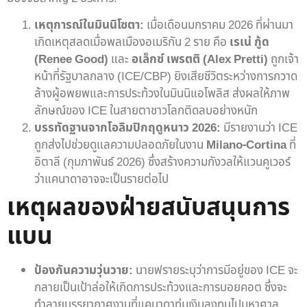
เหตุการณ์ในมินนิโซตา:
เมื่อเดือนมกราคม 2026 ที่ผ่านมา
เกิดเหตุสลดเมื่อพลเมืองอเมริกัน 2 ราย คือ
เรเน่ กู้ด
(Renee Good)
และ
อเล็กซ์ เพรตติ (Alex Pretti)
ถูกเจ้า
หน้าที่รัฐบาลกลาง (ICE/CBP) ยิงเสียชีวิตระหว่างการกวาด
ล้างผู้อพยพและการประท้วงในมินนิแอโพลิส ส่งผลให้ภาพ
ลักษณ์ของ ICE ในสายตาชาวโลกติดลบอย่างหนัก
บรรทัดฐานจากโอลิมปิกฤดูหนาว 2026:
มีรายงานว่า ICE
ถูกส่งไปช่วยดูแลความปลอดภัยในงาน
Milano-Cortina
ที่
อิตาลี (กุมภาพันธ์ 2026) ซึ่งสร้างความกังวลให้แวนคูเวอร์
ว่าแคนาดาอาจจะเป็นรายต่อไป
เหตุผลของฝ่ายสนับสนุนการ
แบน
ป้องกันความวุ่นวาย:
นายฟรายระบุว่าการมีอยู่ของ ICE จะ
กลายเป็นเป้าล่อให้เกิดการประท้วงและการบอยคอต ซึ่งจะ
ทำลายบรรยากาศงานที่แคนาดาทุ่มเงินลงทุนไปมหาศาล