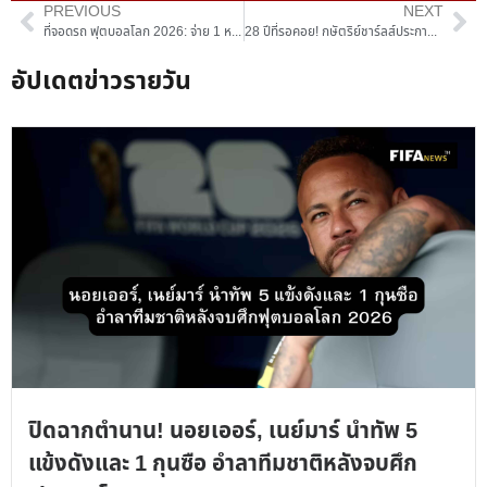
PREVIOUS
NEXT
ที่จอดรถ ฟุตบอลโลก 2026: จ่าย 1 หมื่นบาท แต่ยังต้องเดินต่ออีก 20 นาที!
28 ปีที่รอคอย! กษัตริย์ชาร์ลส์ประกาศวันหยุดให้สก็อตแลนด์รับบอลโลก 2026
อัปเดตข่าวรายวัน
ปิดฉากตำนาน! นอยเออร์, เนย์มาร์ นำทัพ 5
แข้งดังและ 1 กุนซือ อำลาทีมชาติหลังจบศึก