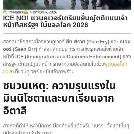
freelance
กุมภาพันธ์ 6, 2026
ICE NO! แวนคูเวอร์เตรียมยื่นญัตติแบนเจ้า
หน้าที่สหรัฐฯ ในบอลโลก 2026
สองสมาชิกสภาเมืองแวนคูเวอร์
พีท ฟราย (Pete Fry)
และ
ฌอน
ออร์ (Sean Orr)
กำลังผลักดันมาตรการเชิงรุกเพื่อสั่งห้ามเจ้า
หน้าที่
ICE (Immigration and Customs Enforcement)
ของ
สหรัฐฯ เข้ามาปฏิบัติหน้าที่รักษาความปลอดภัยในช่วง
ฟุตบอลโลก
2026
ที่แวนคูเวอร์ จะเป็นเจ้าภาพร่วม
ชนวนเหตุ: ความรุนแรงใน
มินนิโซตาและบทเรียนจาก
อิตาลี
สาเหตุที่ทำให้เหล่านักการเมืองท้องถิ่นต้องรีบ “เบรก” ตั้งแต่เนิ่นๆ
มีปัจจัยสำคัญ 2 ประการ: