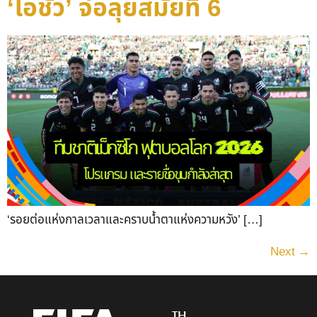
‘โอชัว’ จ่อลุยสมัยที่ 6
‘รอยต่อแห่งกาลเวลาและคราบน้ำตาแห่งความหวัง’ […]
Next
→