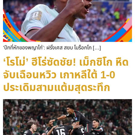
‘ปีกที่หักของพญาไก่’: ฝรั่งเศส สยบ โมร็อกโก […]
‘โรโม่’ ฮีโร่ซัดชัย! เม็กซิโก หืด
จับเฉือนหวิว เกาหลีใต้ 1-0
ประเดิมสามแต้มสุดระทึก