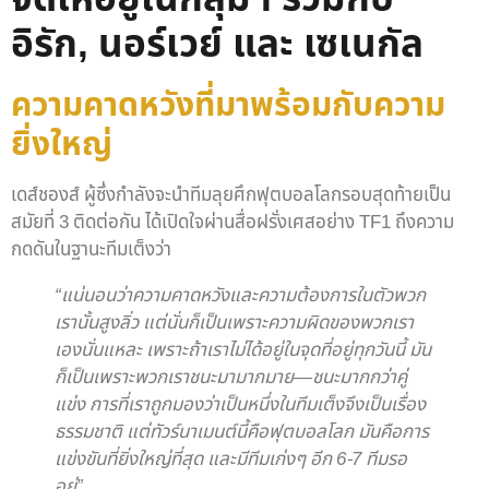
อิรัก, นอร์เวย์ และ เซเนกัล
ความคาดหวังที่มาพร้อมกับความ
ยิ่งใหญ่
เดส์ชองส์ ผู้ซึ่งกำลังจะนำทีมลุยศึกฟุตบอลโลกรอบสุดท้ายเป็น
สมัยที่ 3 ติดต่อกัน ได้เปิดใจผ่านสื่อฝรั่งเศสอย่าง TF1 ถึงความ
กดดันในฐานะทีมเต็งว่า
“แน่นอนว่าความคาดหวังและความต้องการในตัวพวก
เรานั้นสูงลิ่ว แต่นั่นก็เป็นเพราะความผิดของพวกเรา
เองนั่นแหละ เพราะถ้าเราไม่ได้อยู่ในจุดที่อยู่ทุกวันนี้ มัน
ก็เป็นเพราะพวกเราชนะมามากมาย—ชนะมากกว่าคู่
แข่ง การที่เราถูกมองว่าเป็นหนึ่งในทีมเต็งจึงเป็นเรื่อง
ธรรมชาติ แต่ทัวร์นาเมนต์นี้คือฟุตบอลโลก มันคือการ
แข่งขันที่ยิ่งใหญ่ที่สุด และมีทีมเก่งๆ อีก 6-7 ทีมรอ
อยู่”