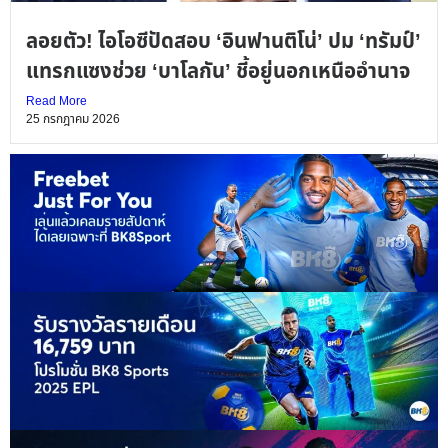
ลอยตัว! ไอโอซีปัดสอบ ‘อินฟานติโน่’ ปม ‘ทรัมป์’
แทรกแซงช่วย ‘บาโลกัน’ ชี้อยู่นอกเหนืออำนาจ
Read More
25 กรกฎาคม 2026