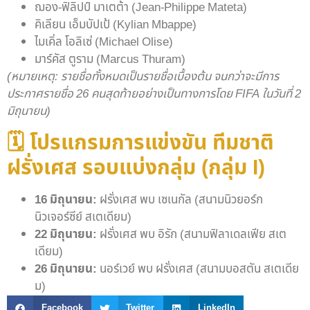
ฌอง-ฟิลิปป์ มาเตต้า (Jean-Philippe Mateta)
คิเลียน เอ็มบัปเป้ (Kylian Mbappe)
ไมเคิ่ล โอลิเซ่ (Michael Olise)
มาร์คัส ตูราม (Marcus Thuram)
(หมายเหตุ: รายชื่อทั้งหมดเป็นรายชื่อเบื้องต้น จนกว่าจะมีการ
ประกาศรายชื่อ 26 คนสุดท้ายอย่างเป็นทางการโดย FIFA ในวันที่ 2
มิถุนายน)
🗓️ โปรแกรมการแข่งขัน ทีมชาติ
ฝรั่งเศส รอบแบ่งกลุ่ม (กลุ่ม I)
16 มิถุนายน:
ฝรั่งเศส พบ เซเนกัล (สนามนิวยอร์ก
นิวเจอร์ซีย์ สเตเดียม)
22 มิถุนายน:
ฝรั่งเศส พบ อิรัก (สนามฟิลาเดลเฟีย สเต
เดียม)
26 มิถุนายน:
นอร์เวย์ พบ ฝรั่งเศส (สนามบอสตัน สเตเดีย
ม)
Facebook
Twitter
LinkedIn