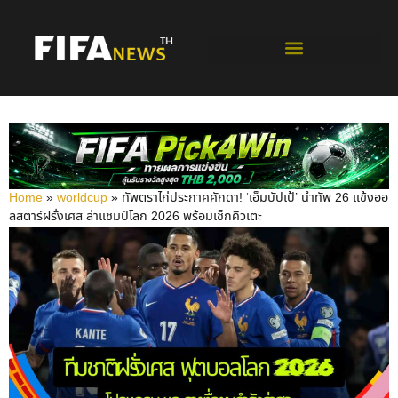
ฟุตบอลโลกรอบคัดเลือก
Home
»
worldcup
»
ทัพตราไก่ประกาศศักดา! ‘เอ็มบัปเป้’ นำทัพ 26 แข้งออ
ลสตาร์ฝรั่งเศส ล่าแชมป์โลก 2026 พร้อมเช็กคิวเตะ