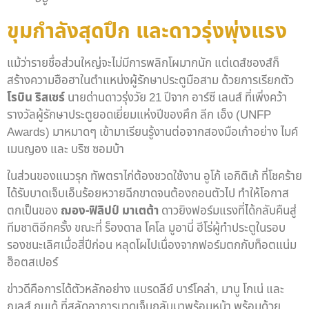
ขุมกำลังสุดปึก และดาวรุ่งพุ่งแรง
แม้ว่ารายชื่อส่วนใหญ่จะไม่มีการพลิกโผมากนัก แต่เดส์ชองส์ก็
สร้างความฮือฮาในตำแหน่งผู้รักษาประตูมือสาม ด้วยการเรียกตัว
โรบิน ริสเซร์
นายด่านดาวรุ่งวัย 21 ปีจาก อาร์ซี เลนส์ ที่เพิ่งคว้า
รางวัลผู้รักษาประตูยอดเยี่ยมแห่งปีของศึก ลีก เอ็ง (UNFP
Awards) มาหมาดๆ เข้ามาเรียนรู้งานต่อจากสองมือเก๋าอย่าง ไมค์
เมนญอง และ บริซ ซอมบ้า
ในส่วนของแนวรุก ทัพตราไก่ต้องชวดใช้งาน อูโก้ เอกิติเก้ ที่โชคร้าย
ได้รับบาดเจ็บเอ็นร้อยหวายฉีกขาดจนต้องถอนตัวไป ทำให้โอกาส
ตกเป็นของ
ฌอง-ฟิลิปป์ มาเตต้า
ดาวยิงฟอร์มแรงที่ได้กลับคืนสู่
ทีมชาติอีกครั้ง ขณะที่ ร็องดาล โคโล มูอานี่ ฮีโร่ผู้ทำประตูในรอบ
รองชนะเลิศเมื่อสี่ปีก่อน หลุดโผไปเนื่องจากฟอร์มตกกับท็อตแน่ม
ฮ็อตสเปอร์
ข่าวดีคือการได้ตัวหลักอย่าง แบรดลีย์ บาร์โคล่า, มานู โกเน่ และ
ฌูลส์ กุนเด้ ที่สลัดอาการบาดเจ็บกลับมาพร้อมหน้า พร้อมด้วย