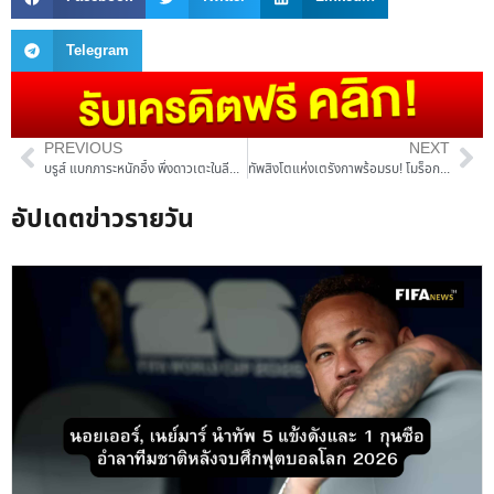
Telegram
PREVIOUS
NEXT
บรูส์ แบกภาระหนักอึ้ง พึ่งดาวเตะในลีกแอฟริกา 25 คนบุกบอลโลก 2026
ทัพสิงโตแห่งเตรังกาพร้อมรบ! โมร็อกโกแบโผ 26 แข้งลุยบอลโลก 2026 ขน 9 ฮีโร่กาตาร์ผนึกกำลังสายเลือดใหม่
อัปเดตข่าวรายวัน