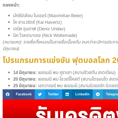
กองหน้า:
มักซิมิเลียน ไบเออร์ (Maximilian Beier)
ไค ฮาแวร์ตซ์ (Kai Havertz)
เดนิซ อุนดาฟ (Deniz Undav)
นิค โวลเตมาเดอ (Nick Woltemade)
(หมายเหตุ: รายชื่อทั้งหมดเป็นรายชื่อเบื้องต้น จนกว่าจะมีการประก
มิถุนายน)
โปรแกรมการแข่งขัน ฟุตบอลโลก 202
14 มิถุนายน:
เยอรมนี พบ คูราเซา (สนามฮิวสตัน สเตเดียม)
20 มิถุนายน:
เยอรมนี พบ ไอวอรี่โคสต์ (สนามโตรอนโต สเตเ
25 มิถุนายน:
เอกวาดอร์ พบ เยอรมนี (สนามนิวยอร์ก นิวเจอร์
Facebook
Twitter
LinkedIn
Telegr