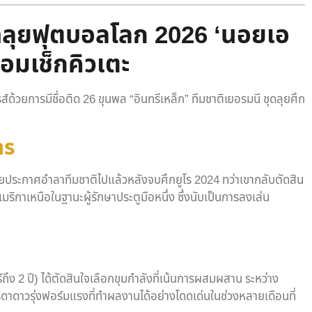
ุดลุยฟุตบอลโลก 2026 ‘นอยเอ
ร้อมเช็กคิวเตะ
ส์ด้วยการมีชื่อติด 26 ขุนพล “อินทรีเหล็ก” ทีมชาติเยอรมนี ชุดลุยศึก
าร
คยประกาศอำลาทีมชาติไปแล้วหลังจบศึกยูโร 2024 ทว่าเขากลับตัดสิน
มริกาเหนือในฐานะผู้รักษาประตูมือหนึ่ง ซึ่งนับเป็นการลงเล่น
ร์ถึง 2 ปี) ได้ตัดสินใจเลือกขุมกำลังที่เน้นการผสมผสาน ระหว่าง
รดาดาวรุ่งฟอร์มแรงที่ทำผลงานได้อย่างโดดเด่นในช่วงหลายเดือนที่