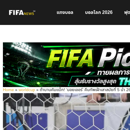
แทงบอล
บอลโลก 2026
ฟุ
Home
»
worldcup
»
ตำนานคัมแบ็ก! ‘นอยเออร์’ คืนทัพเฝ้าเสาสมัยที่ 5 นำ 