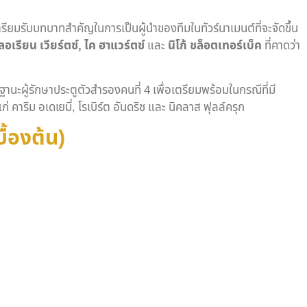
ตรียมรับบทบาทสำคัญในการเป็นผู้นำของทีมในทัวร์นาเมนต์ที่จะจัดขึ้น
อเรียน เวียร์ตซ์, ไค ฮาแวร์ตซ์
และ
นิโก้ ชล็อตเทอร์เบ็ค
ที่คาดว่า
านะผู้รักษาประตูตัวสำรองคนที่ 4 เพื่อเตรียมพร้อมในกรณีที่มี
 คาริม อเดเยมี่, โรเบิร์ต อันดริช และ นิคลาส ฟุลล์ครุก
ื้องต้น)