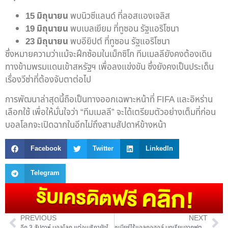
15 มิถุนายน
พบนิวซีแลนด์ ที่ลอสแองเจลิส
19 มิถุนายน
พบเบลเยียม ที่ทูซอน รัฐแอริโซนา
23 มิถุนายน
พบอียิปต์ ที่ทูซอน รัฐแอริโซนา
ซึ่งหมายความว่าแม้จะฝึกซ้อมในเม็กซิโก ทีมเมลลียังคงต้องเดิน
ทางข้ามพรมแดนเข้าสหรัฐฯ เพื่อลงแข่งขัน ซึ่งยังคงเป็นประเด็น
เรื่องวีซ่าที่ต้องจับตาต่อไป
การพัฒนาล่าสุดนี้ถือเป็นทางออกเฉพาะหน้าที่ FIFA และอิหร่าน
เลือกใช้ เพื่อให้มั่นใจว่า “ทีมเมลลี” จะได้เตรียมตัวอย่างเต็มที่ก่อน
บอลโลกจะเปิดฉากในอีกไม่ถึงสามสัปดาห์ข้างหน้า
Facebook
Twitter
LinkedIn
Telegram
PREVIOUS
NEXT
อีก 3 สัปดาห์ บอลโลก แต่อเมริกายังไม่ตื่น – FIFA ปอกลอกแฟนบอลจนชาชิน
ชูเบียร์ไร้แอลกอฮอล์ บทเรียนจากฟุตบอลโลกกาตาร์ที่เปลี่ยนอุตสาหกรรม