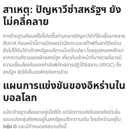
สาเหตุ: ปัญหาวีซ่าสหรัฐฯ ยัง
ไม่คลี่คลาย
การย้ายฐานซ้อมครั้งนี้เกิดขึ้นท่ามกลางปัญหาวีซ่าที่ยืดเยื้อมาหลาย
สัปดาห์ ก่อนหน้านี้ทาจเปิดเผยว่านักเตะและสต๊าฟทีมชาติอิหร่าน
ยังไม่ได้รับวีซ่าเข้าสหรัฐอเมริกาแม้แต่ใบเดียว โดยอุปสรรคหลักมา
จากความกังวลของฝ่ายสหรัฐฯ เกี่ยวกับเจ้าหน้าที่บางรายที่อาจมี
ความเชื่อมโยงกับกองกำลังพิทักษ์การปฏิวัติอิสลาม (IRGC) ซึ่ง
สหรัฐฯ จัดให้เป็นองค์กรก่อการร้าย
แผนการแข่งขันของอิหร่านใน
บอลโลก
แม้จะย้ายฐานซ้อมมาอยู่เม็กซิโก แต่นัดการแข่งขันของอิหร่านใน
รอบแบ่งกลุ่มยังคงอยู่ในสหรัฐอเมริกาตามเดิม โดยอิหร่านอยู่ใน
กลุ่ม G
และมีกำหนดลงสนามดังนี้