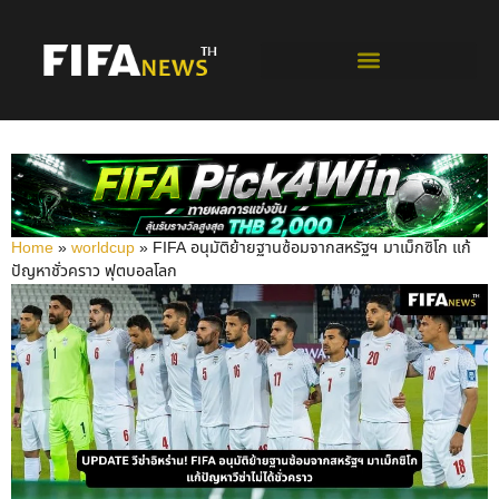
ฟุตบอลโลกรอบคัดเลือก
Home
»
worldcup
»
FIFA อนุมัติย้ายฐานซ้อมจากสหรัฐฯ มาเม็กซิโก แก้
ปัญหาชั่วคราว ฟุตบอลโลก