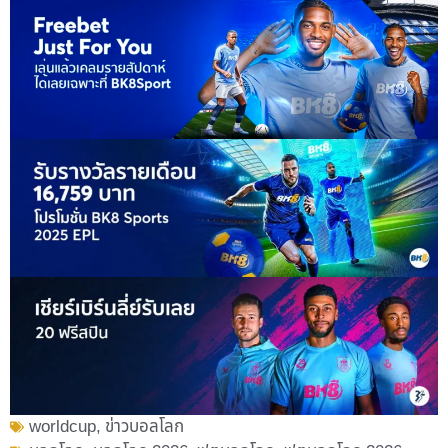
worldcup
,
ข่าวบอลโลก